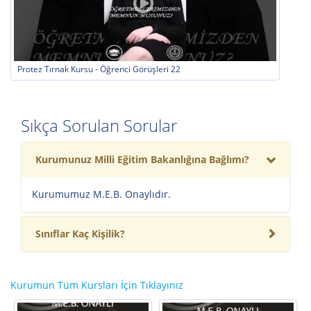
AKADEMİMİZ TARAFINDAN İSTİHDAM DESTEĞİ
-İŞKUR
-BÖLGESEL İSTİHDAM OFİSLERİ
-CUMHURBAŞKANLIĞI KARİYER KAPISI
-İBB İSTİHDAM OFİSLERİ
Protez Tırnak Kursu - Öğrenci Görüşleri 22
-AKADEMİMİZE BAŞVURAN GÜZELLİK MERKEZLERİ
-AKADEMİMİZE BAŞVURAN SPA MERKEZLERİ
-POLİKLİNİKLER VE ECZANELER
Sıkça Sorulan Sorular
HANGİ
BELGELERİ ALACAKSINIZ?
-M.E.B. ONAYLI BELGE
Kurumunuz Milli Eğitim Bakanlığına Bağlımı?
-
TÜRKİYE DAHİL 38 ÜLKEDE GEÇERLİ EUROPASS
BELGESİ
-MESLEK KİMLİK KARTI
Kurumumuz M.E.B. Onaylıdır.
-İŞYERİ AÇMA BELGESİ
-USTALIK BELGESİ
-USTA ÖĞRETİCİLİK BELGESİ
Sınıflar Kaç Kişilik?
Kurumun Tüm Kursları İçin Tıklayınız