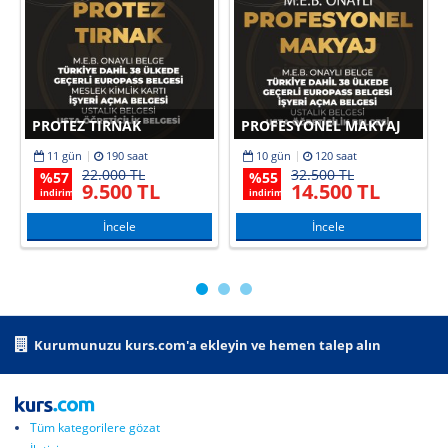
PROTEZ TIRNAK
PROFESYONEL MAKYAJ
11 gün
190 saat
10 gün
120 saat
22.000 TL
32.500 TL
%
57
%
55
9.500 TL
14.500 TL
indirim
indirim
İncele
İncele
Kurumunuzu kurs.com'a ekleyin ve hemen talep alın
Tüm kategorilere gözat