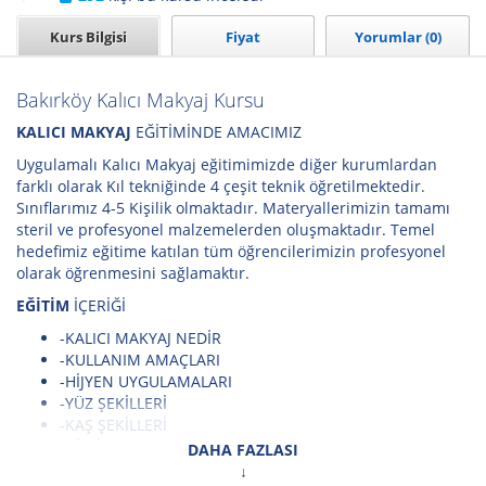
Kurs Bilgisi
Fiyat
Yorumlar (0)
Bakırköy Kalıcı Makyaj Kursu
KALICI MAKYAJ
EĞİTİMİNDE AMACIMIZ
Uygulamalı Kalıcı Makyaj eğitimimizde diğer kurumlardan
farklı olarak Kıl tekniğinde 4 çeşit teknik öğretilmektedir.
Sınıflarımız 4-5 Kişilik olmaktadır. Materyallerimizin tamamı
steril ve profesyonel malzemelerden oluşmaktadır. Temel
hedefimiz eğitime katılan tüm öğrencilerimizin profesyonel
olarak öğrenmesini sağlamaktır.
EĞİTİM
İÇERİĞİ
-KALICI MAKYAJ NEDİR
-KULLANIM AMAÇLARI
-HİJYEN UYGULAMALARI
-YÜZ ŞEKİLLERİ
-KAŞ ŞEKİLLERİ
-DİPLİNER UYGULAMA
DAHA FAZLASI
-DUDAK RENKELNDİRME