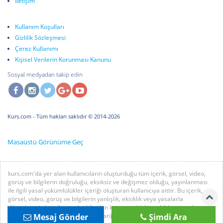
İletişim
Kullanım Koşulları
Gizlilik Sözleşmesi
Çerez Kullanımı
Kişisel Verilerin Korunması Kanunu
Sosyal medyadan takip edin
Kurs.com
- Tüm hakları saklıdır © 2014-2026
Masaüstü Görünüme Geç
kurs.com'da yer alan kullanıcıların oluşturduğu tüm içerik, görsel, video,
görüş ve bilgilerin doğruluğu, eksiksiz ve değişmez olduğu, yayınlanması
ile ilgili yasal yükümlülükler içeriği oluşturan kullanıcıya aittir. Bu içerik,
görsel, video, görüş ve bilgilerin yanlışlık, eksiklik veya yasalarla
düzenlenmiş kurallara aykırılığından kurs.com hiçbir şekilde sorumlu
Mesaj Gönder
Şimdi Ara
değildir. Sorularınız için mağaza (ilan) sahibi ile irtibata geçebilirsiniz.