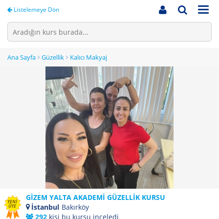
Men
Listelemeye Dön
Ana Sayfa
Güzellik
Kalıcı Makyaj
GİZEM YALTA AKADEMİ GÜZELLİK KURSU
YENİ
İstanbul
Bakırköy
ÜYE
292
kişi bu kursu inceledi