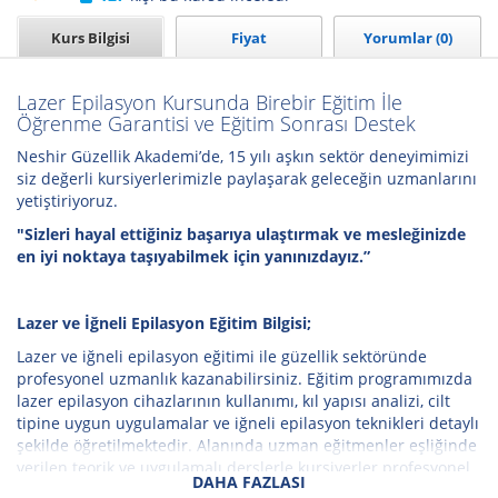
Kurs Bilgisi
Fiyat
Yorumlar (0)
Lazer Epilasyon Kursunda Birebir Eğitim İle
Öğrenme Garantisi ve Eğitim Sonrası Destek
Neshir Güzellik Akademi’de, 15 yılı aşkın sektör deneyimimizi
siz değerli kursiyerlerimizle paylaşarak geleceğin uzmanlarını
yetiştiriyoruz.
"Sizleri hayal ettiğiniz başarıya ulaştırmak ve mesleğinizde
en iyi noktaya taşıyabilmek için yanınızdayız.”
Lazer ve İğneli Epilasyon Eğitim Bilgisi;
Lazer ve iğneli epilasyon eğitimi ile güzellik sektöründe
profesyonel uzmanlık kazanabilirsiniz. Eğitim programımızda
lazer epilasyon cihazlarının kullanımı, kıl yapısı analizi, cilt
tipine uygun uygulamalar ve iğneli epilasyon teknikleri detaylı
şekilde öğretilmektedir. Alanında uzman eğitmenler eşliğinde
verilen teorik ve uygulamalı derslerle kursiyerler profesyonel
DAHA FAZLASI
çalışma becerisi kazanmaktadır.