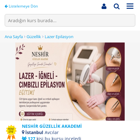
Men
Listelemeye Dön
Ana Sayfa
Güzellik
Lazer Epilasyon
NESHİR GÜZELLİK AKADEMİ
YENİ
İstanbul
Avcılar
ÜYE
127
kişi bu kursu inceledi