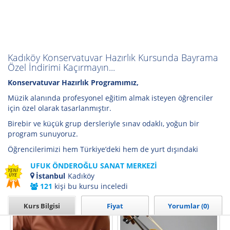
Kadıköy Konservatuvar Hazırlık Kursunda Bayrama
Özel İndirimi Kaçırmayın...
Konservatuvar Hazırlık Programımız,
Müzik alanında profesyonel eğitim almak isteyen öğrenciler
için özel olarak tasarlanmıştır.
Birebir ve küçük grup dersleriyle sınav odaklı, yoğun bir
program sunuyoruz.
Öğrencilerimizi hem Türkiye’deki hem de yurt dışındaki
konservatuvarların giriş sınavlarına sistemli ve disiplinli bir
UFUK ÖNDEROĞLU SANAT MERKEZİ
şekilde hazırlıyoruz.
YENİ
İstanbul
Kadıköy
ÜYE
121
kişi bu kursu inceledi
Kurumun Tüm Kursları İçin Tıklayınız
Kurs Bilgisi
Fiyat
Yorumlar (0)