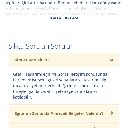
popülerliğini artırmaktadır. Bunun sebebi reklam dünyasının
hızla büyümesi ve şirketlerin reklama bakış açılarının
değişmesidir. Reklam ve yayın dünyasında bir yer edinmek
DAHA FAZLASI
isteyen katılımcılarımız grafik tasarım kursunda düşledikleri
yaratıcı fikirleri grafik programları vasıtası ile ortaya
çıkarabileceklerdir.
Sıkça Sorulan Sorular
Tekstil grafiği
tasarım mantığının ve tekniklerinin anlatımının
yapıldığı tasarım süreçlerinin dijital ortama aktarılmasında
gerekli tüm bilgi ve eğitimin verildiği 2 aşamadan oluşan
Kimler Katılabilir?
eğitim sürecinde özellikle tekstil sektöründe bulunan kişiler
için özel olarak sadece tekstil grafiğine ilişkin örnek ve
Grafik Tasarımı eğitimi;Görsel iletişim konusunda
uygulamaların anlatıldığı mesleğe özel bir eğitimdir.
ilerlemek isteyen, güzel sanatlara ve tasarıma ilgi
duyan ve yeteneklerini değerlendirmek isteyen
Başlangıç ve Önerilen Eğitim :
Herhangi bir ön bilgi ihtiyacı ve
bireyler ya da yaratıcı yeteneğe sahip kişiler
ön koşul yoktur.
katılabilir.
Eğitim İçeriği
Eğitimin Sonunda Alınacak Belgeler Nelerdir?
PHOTOSHOP CS6