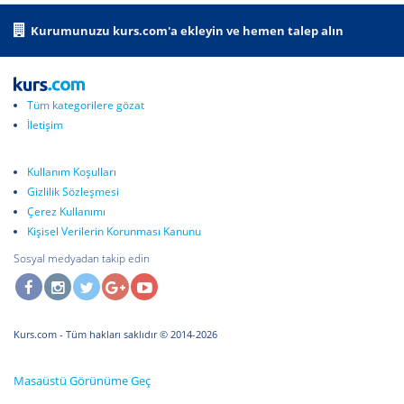
Dünya genelinde tasarım profesyonellerinin kullandığı Adobe
Kurumunuzu kurs.com'a ekleyin ve hemen talep alın
Illustrator yazılımı, çok yönlü çizim araçları ile farklı tasarımlar
yaratmanızı sağlar.Kapsamlı eğitim neticesinde özgün
vektörel tasarımlarla tekniği yaratıcılığa dönüştürebilirsiniz.
Tüm kategorilere gözat
İletişim
Kullanım Koşulları
Gizlilik Sözleşmesi
Çerez Kullanımı
Kişisel Verilerin Korunması Kanunu
Sosyal medyadan takip edin
Kurs.com
- Tüm hakları saklıdır © 2014-2026
Masaüstü Görünüme Geç