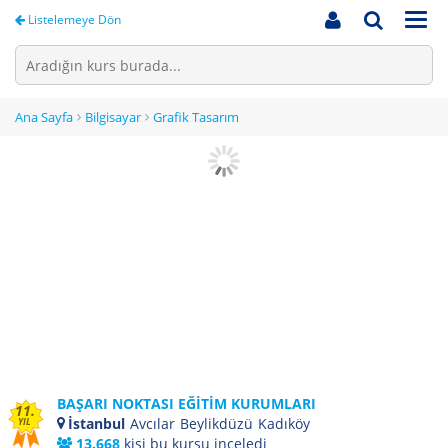
Men
Listelemeye Dön
Ana Sayfa
Bilgisayar
Grafik Tasarım
BAŞARI NOKTASI EĞİTİM KURUMLARI
11.
İstanbul
Avcılar
Beylikdüzü
Kadıköy
YIL
13.668
kişi bu kursu inceledi