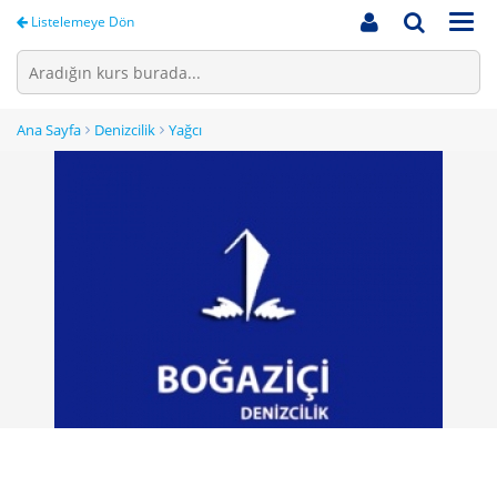
Men
Listelemeye Dön
Ana Sayfa
Denizcilik
Yağcı