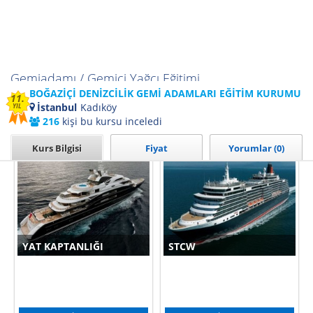
Gemiadamı / Gemici Yağcı Eğitimi
BOĞAZİÇİ DENİZCİLİK GEMİ ADAMLARI EĞİTİM KURUMU
11.
Detaylı Bilgi Hemen Arayın..
İstanbul
Kadıköy
YIL
216
kişi bu kursu inceledi
Kurumun Tüm Kursları İçin Tıklayınız
Kurs Bilgisi
Fiyat
Yorumlar (0)
YAT KAPTANLIĞI
STCW