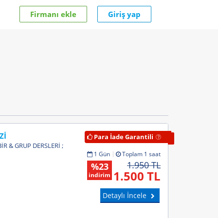
Firmanı ekle
Giriş yap
Zİ
Para İade Garantili
BİR & GRUP DERSLERİ ;
1 Gün
Toplam 1 saat
1.950 TL
%23
1.500 TL
indirim
Detaylı İncele