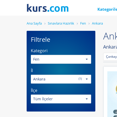
Kategoril
Ana Sayfa
Sınavlara Hazırlık
Fen
Ankara
Ank
Filtrele
Ankara
Kategori
Çankaya
Fen
İl
Ankara
(1)
İlçe
Tüm İlçeler