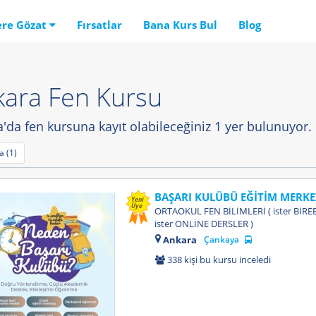
ere Gözat
Fırsatlar
Bana Kurs Bul
Blog
ara Fen Kursu
'da fen kursuna kayıt olabileceğiniz 1 yer bulunuyor.
 (1)
BAŞARI KULÜBÜ EĞİTİM MERKE
Yeni
Üye
ORTAOKUL FEN BİLİMLERİ ( ister BİRE
ister ONLİNE DERSLER )
Ankara
Çankaya
338 kişi bu kursu inceledi