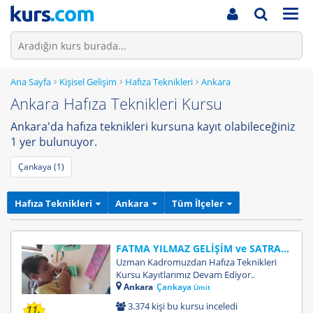
Men
Ana Sayfa
Kişisel Gelişim
Hafıza Teknikleri
Ankara
Ankara Hafıza Teknikleri Kursu
Ankara'da hafıza teknikleri kursuna kayıt olabileceğiniz
1 yer bulunuyor.
Çankaya (1)
Hafıza Teknikleri
Ankara
Tüm İlçeler
FATMA YILMAZ GELİŞİM ve SATRANÇ AKADEMİSİ
Uzman Kadromuzdan Hafıza Teknikleri
Kursu Kayıtlarımız Devam Ediyor..
Ankara
Çankaya
Ümit
3.374 kişi bu kursu inceledi
11.