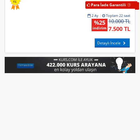
YIL
Para İade Garantili
2 Ay
Toplam 22 saat
10.000 TL
%25
7.500 TL
indirim
Detaylı İncele