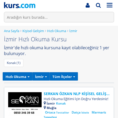
Men
Ana Sayfa
Kişisel Gelişim
Hızlı Okuma
İzmir
İzmir Hızlı Okuma Kursu
İzmir'de hızlı okuma kursuna kayıt olabileceğiniz 1 yer
bulunuyor.
Konak (1)
Hızlı Okuma
İzmir
Tüm İlçeler
SERKAN ÖZKAN NLP KİŞİSEL GELİŞİM ve KOÇLUK MERKEZİ
Hızlı Okuma Eğitimi İçin Doğru Yerdesiniz!
İzmir
Konak
Muğla
Ortaca
Datça
Marmaris
Terzialiler
İskele
Tepeallesi