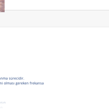
anma sürecidir.
eni olması gereken frekansa
ksın
ın