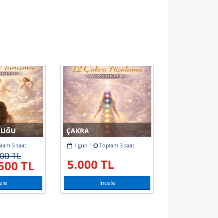
LUĞU
ÇAKRA
plam
3 saat
1 gün
Toplam
3 saat
00 TL
5.000 TL
500 TL
ele
İncele