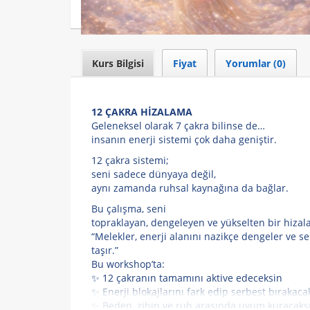
Kurs Bilgisi
Fiyat
Yorumlar (0)
12 ÇAKRA HİZALAMA
Geleneksel olarak 7 çakra bilinse de…
insanın enerji sistemi çok daha geniştir.
12 çakra sistemi;
seni sadece dünyaya değil,
aynı zamanda ruhsal kaynağına da bağlar.
Bu çalışma, seni
topraklayan, dengeleyen ve yükselten bir hizal
“Melekler, enerji alanını nazikçe dengeler ve s
taşır.”
Bu workshop’ta:
✨ 12 çakranın tamamını aktive edeceksin
✨ Enerji blokajlarını fark edip serbest bırakaca
✨ Beden, zihin ve ruh arasında uyum kuracaks