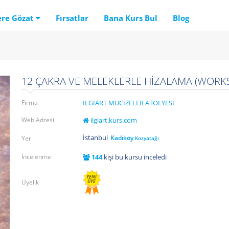
ere Gözat
Fırsatlar
Bana Kurs Bul
Blog
12 ÇAKRA VE MELEKLERLE HİZALAMA (WORK
Firma
İLGİART MUCİZELER ATÖLYESİ
Web Adresi
ilgiart.kurs.com
İstanbul
Kadıköy
Yer
Kozyatağı
İncelenme
144
kişi bu kursu inceledi
YENİ
Üyelik
ÜYE