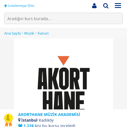
Men
Listelemeye Dön
Ana Sayfa
Müzik
Kanun
AKORTHANE MÜZİK AKADEMİSİ
3.
İstanbul
Kadıköy
YIL
1.228
kişi bu kursu inceledi