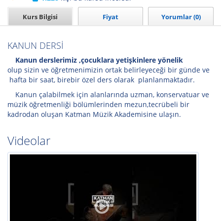
Kurs Bilgisi
Fiyat
Yorumlar (0)
KANUN DERSİ
Kanun derslerimiz ,çocuklara yetişkinlere yönelik
olup sizin ve öğretmenimizin ortak belirleyeceği bir günde ve
hafta bir saat, birebir özel ders olarak planlanmaktadır.
Kanun çalabilmek için alanlarında uzman, konservatuar ve
müzik öğretmenliği bölümlerinden mezun,tecrübeli bir
kadrodan oluşan Katman Müzik Akademisine ulaşın.
Videolar