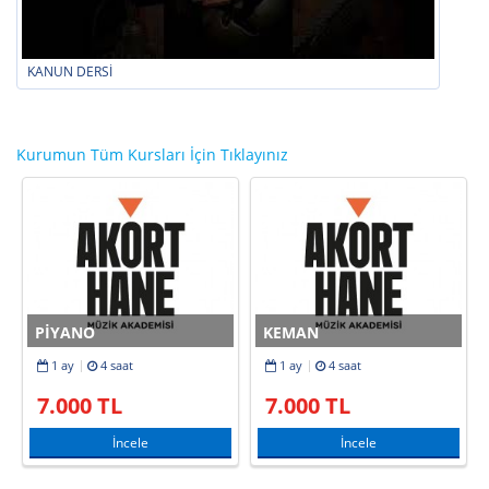
KANUN DERSİ
Kurumun Tüm Kursları İçin Tıklayınız
PIYANO
KEMAN
1 ay
4 saat
1 ay
4 saat
7.000 TL
7.000 TL
İncele
İncele