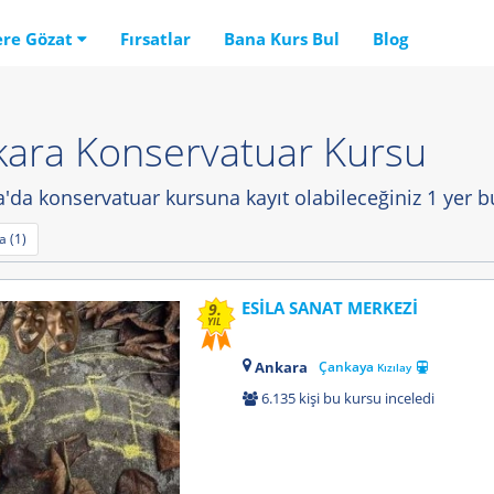
ere Gözat
Fırsatlar
Bana Kurs Bul
Blog
ara Konservatuar Kursu
'da konservatuar kursuna kayıt olabileceğiniz 1 yer b
 (1)
ESİLA SANAT MERKEZİ
9.
YIL
Ankara
Çankaya
Kızılay
6.135 kişi bu kursu inceledi