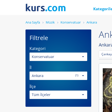
Kategoril
Ana Sayfa
Müzik
Konservatuar
Ankara
Ank
Filtrele
Ankara
Kategori
Çankaya
Konservatuar
İl
Ankara
(1)
İlçe
Tüm İlçeler