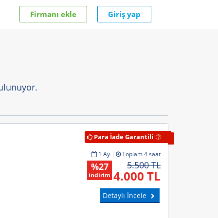
Firmanı ekle
Giriş yap
ulunuyor.
Para İade Garantili
1 Ay
Toplam 4 saat
5.500 TL
%27
4.000 TL
indirim
Detaylı İncele