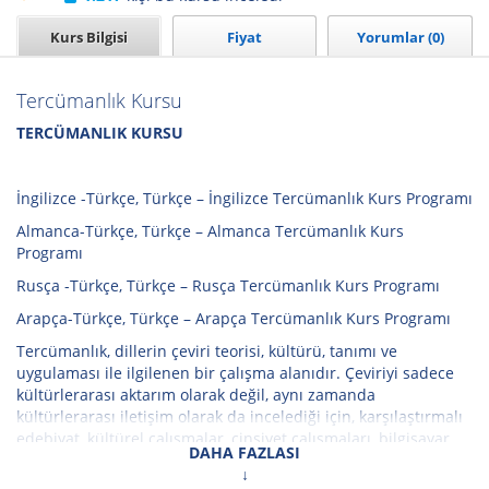
Kurs Bilgisi
Fiyat
Yorumlar (0)
Tercümanlık Kursu
TERCÜMANLIK KURSU
İngilizce -Türkçe, Türkçe – İngilizce Tercümanlık Kurs Programı
Almanca-Türkçe, Türkçe – Almanca Tercümanlık Kurs
Programı
Rusça -Türkçe, Türkçe – Rusça Tercümanlık Kurs Programı
Arapça-Türkçe, Türkçe – Arapça Tercümanlık Kurs Programı
Tercümanlık, dillerin çeviri teorisi, kültürü, tanımı ve
uygulaması ile ilgilenen bir çalışma alanıdır. Çeviriyi sadece
kültürlerarası aktarım olarak değil, aynı zamanda
kültürlerarası iletişim olarak da incelediği için, karşılaştırmalı
edebiyat, kültürel çalışmalar, cinsiyet çalışmaları, bilgisayar
DAHA FAZLASI
bilimi, tarih, dilbilim, felsefe gibi diğer bilgi alanlarına da
değinen bir disiplinler arası olarak da tanımlanabilir.