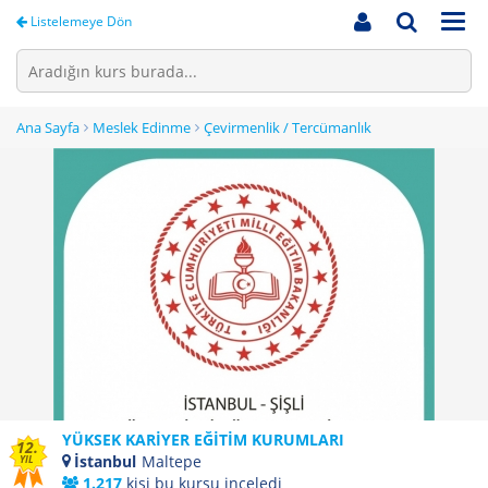
Men
Listelemeye Dön
Ana Sayfa
Meslek Edinme
Çevirmenlik / Tercümanlık
YÜKSEK KARİYER EĞİTİM KURUMLARI
12.
İstanbul
Maltepe
YIL
1.217
kişi bu kursu inceledi