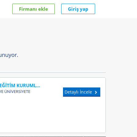
Firmanı ekle
Giriş yap
unuyor.
YAHYA KAPTAN DOĞRU CEVAP EĞİTİM KURUMLARI
 VE ÜNİVERSİYETE
Detaylı İncele