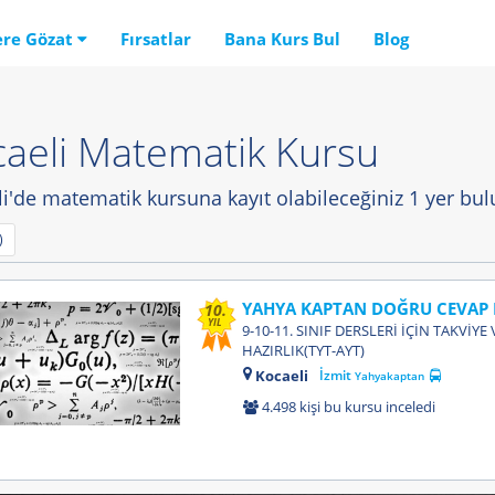
ere Gözat
Fırsatlar
Bana Kurs Bul
Blog
aeli Matematik Kursu
i'de matematik kursuna kayıt olabileceğiniz 1 yer bul
)
10.
YIL
9-10-11. SINIF DERSLERİ İÇİN TAKVİYE
HAZIRLIK(TYT-AYT)
Kocaeli
İzmit
Yahyakaptan
4.498 kişi bu kursu inceledi