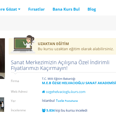
ere Gözat
Fırsatlar
Bana Kurs Bul
Blog
UZAKTAN EĞİTİM
Bu kursu uzaktan eğitim olarak alabilirsiniz.
Sanat Merkezimizin Açılışına Özel İndirimli
Fiyatlarımızı Kaçırmayın!
T.C. Milli Eğitim Bakanlığı
Firma
M.E.B ÖZGE HELVACIOĞLU SANAT AKADEMİSİ
Web Adresi
ozgehelvacioglu.kurs.com
İstanbul
Tuzla
Yer
Postahane
İncelenme
5.834
kişi bu kursu inceledi