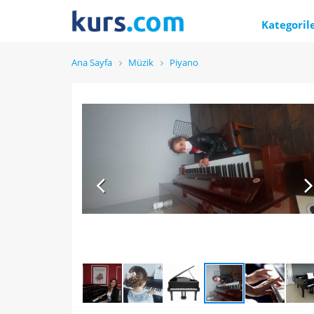
Kategoril
Ana Sayfa
Müzik
Piyano