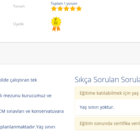
Toplam 1 yorum
Yorum
7.
Üyelik
YIL
Sıkça Sorulan Sorul
ilde çalıştıran tek
Eğitime katılabilmek için yaş 
alı mezunu kurucumuz ve
Yaş sınırı yoktur.
CM sınavları ve konservatuvara
Eğitim sonunda sertifika ver
e planlanmaktadır.Yaş sınırı