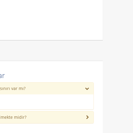
ar
sınırı var mı?
ilmekte midir?