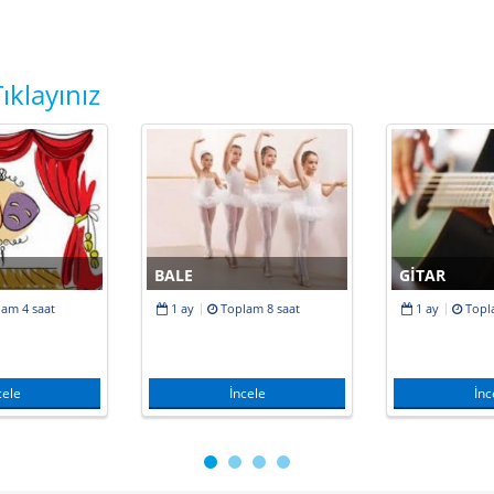
ıklayınız
BALE
GITAR
lam
4 saat
1 ay
Toplam
8 saat
1 ay
Topl
cele
İncele
İnc