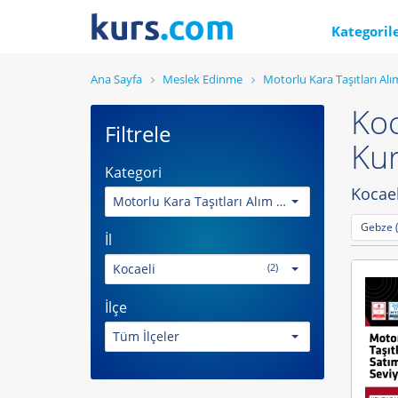
Kategoril
Ana Sayfa
Meslek Edinme
Motorlu Kara Taşıtları A
Koc
Filtrele
Ku
Kategori
Kocael
Motorlu Kara Taşıtları Alım Satım Sorumlusu
Gebze (
İl
Kocaeli
(2)
İlçe
Tüm İlçeler