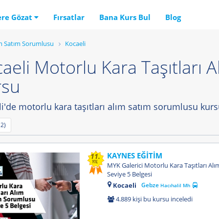
ere Gözat
Fırsatlar
Bana Kurs Bul
Blog
lım Satım Sorumlusu
Kocaeli
aeli Motorlu Kara Taşıtları
rsu
i'de motorlu kara taşıtları alım satım sorumlusu kurs
2)
KAYNES EĞİTİM
11.
YIL
MYK Galerici Motorlu Kara Taşıtları Al
Seviye 5 Belgesi
Kocaeli
Gebze
Hacıhalil Mh
4.889 kişi bu kursu inceledi