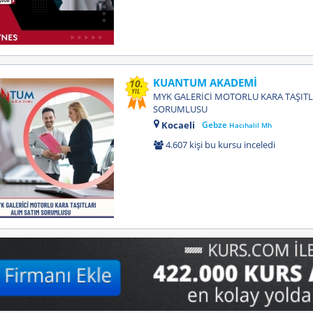
KUANTUM AKADEMİ
10.
YIL
MYK GALERİCİ MOTORLU KARA TAŞITL
SORUMLUSU
Kocaeli
Gebze
Hacıhalil Mh
4.607 kişi bu kursu inceledi