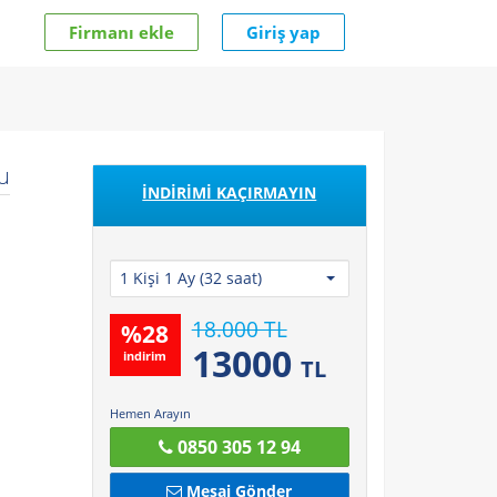
Firmanı ekle
Giriş yap
u
İNDİRİMİ KAÇIRMAYIN
1 Kişi 1 Ay (32 saat)
18.000 TL
%
28
13000
indirim
TL
Hemen Arayın
0850 305 12 94
Mesaj Gönder