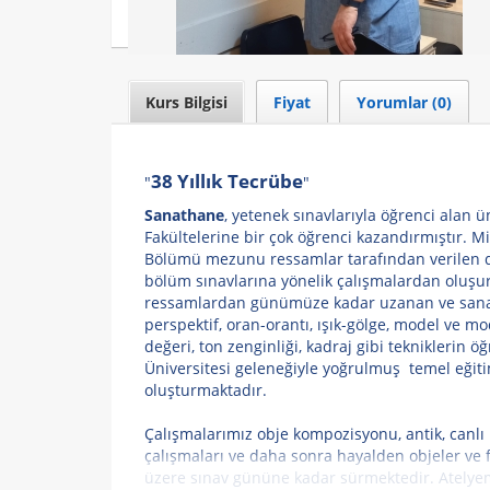
Kurs Bilgisi
Fiyat
Yorumlar (0)
38 Yıllık Tecrübe
Sanathane
, yetenek sınavlarıyla öğrenci alan ü
Fakültelerine bir çok öğrenci kazandırmıştır. 
Bölümü mezunu ressamlar tarafından verilen de
bölüm sınavlarına yönelik çalışmalardan oluşur
ressamlardan günümüze kadar uzanan ve sanat
perspektif, oran-orantı, ışık-gölge, model ve m
değeri, ton zenginliği, kadraj gibi tekniklerin ö
Üniversitesi geleneğiyle yoğrulmuş temel eğiti
oluşturmaktadır.
Çalışmalarımız obje kompozisyonu, antik, canlı m
çalışmaları ve daha sonra hayalden objeler ve
üzere sınav gününe kadar sürmektedir. Atelyem