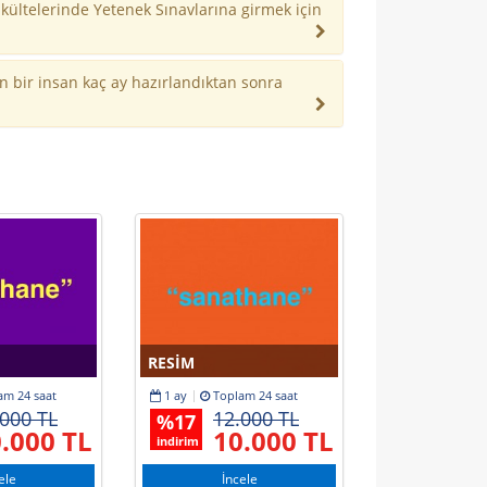
kültelerinde Yetenek Sınavlarına girmek için
 bir insan kaç ay hazırlandıktan sonra
RESIM
YAĞLI BOYA
am
24 saat
1 ay
Toplam
24 saat
1 ay
Topl
.000 TL
12.000 TL
12.
%
17
%
17
.000 TL
10.000 TL
10
indirim
indirim
ele
İncele
İnce