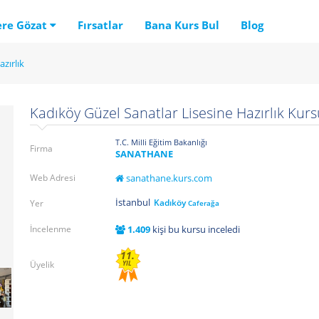
ere Gözat
Fırsatlar
Bana Kurs Bul
Blog
azırlık
Kadıköy Güzel Sanatlar Lisesine Hazırlık Kurs
T.C. Milli Eğitim Bakanlığı
Firma
SANATHANE
Web Adresi
sanathane.kurs.com
İstanbul
Kadıköy
Yer
Caferağa
İncelenme
1.409
kişi bu kursu inceledi
11.
Üyelik
YIL