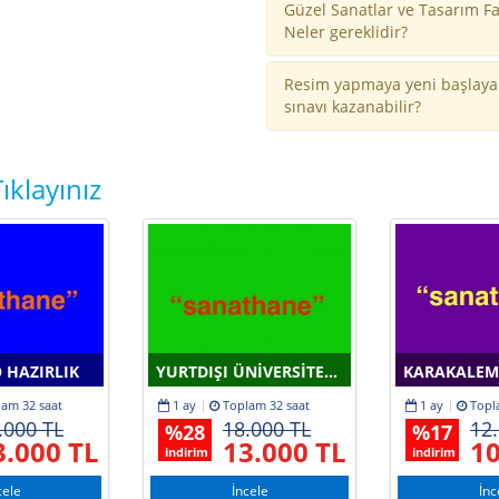
ncinde olmakla beraber,
Güzel Sanatlar ve Tasarım Fa
lerin ve sarf edilen emeğin
Neler gereklidir?
.
Resim yapmaya yeni başlayan
edir. Öncelikli hedefi MSGSÜ ve
sınavı kazanabilir?
ar Fakültelerine öğrenciler
navlarına da hızlandırılmış
0 bursla da bu eğitim
ıklayınız
 HAZIRLIK
YURTDIŞI ÜNIVERSITELERINE PORTFOLYO HAZIRLIĞI
KARAKALEM
lam
32 saat
1 ay
Toplam
32 saat
1 ay
Topl
.000 TL
18.000 TL
12
%
28
%
17
3.000 TL
13.000 TL
10
indirim
indirim
cele
İncele
İnc