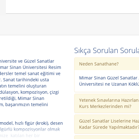
Sıkça Sorulan Sorul
niversite ve Güzel Sanatlar
Neden Sanathane?
Mimar Sinan Üniversitesi Resim
rsler temel sanat eğitimi ve
Mimar Sinan Güzel Sanatlar
. Sanat tarihindeki usta
Üniversitesi ne Uzanan Kökl
ın temelini oluşturan
odülasyon, kompozisyon, çizgi
ğretildiği, Mimar Sinan
Yetenek Sınavlarına Hazırlan
m, başarımızın temelini
Kurs Merkezlerinden mi?
Güzel Sanatlar Liselerine Ha
odel, hızlı figür (kroki), desen
Kadar Sürede Yapılmaktadır
 figürlü kompozisyonlar olmak
ize katılan her bir