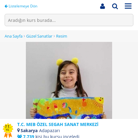
Men
Listelemeye Dön
Ana Sayfa
Güzel Sanatlar
Resim
T.C. MEB ÖZEL SEGAH SANAT MERKEZİ
11.
Sakarya
Adapazarı
YIL
7.739
kişi bu kursu inceledi