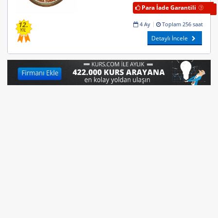
Para İade Garantili
12.
4 Ay
Toplam 256 saat
YIL
Detaylı İncele