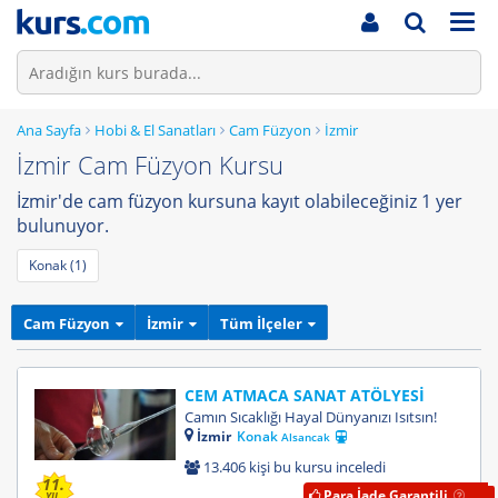
Men
Ana Sayfa
Hobi & El Sanatları
Cam Füzyon
İzmir
İzmir Cam Füzyon Kursu
İzmir'de cam füzyon kursuna kayıt olabileceğiniz 1 yer
bulunuyor.
Konak (1)
Cam Füzyon
İzmir
Tüm İlçeler
CEM ATMACA SANAT ATÖLYESİ
Camın Sıcaklığı Hayal Dünyanızı Isıtsın!
İzmir
Konak
Alsancak
13.406 kişi bu kursu inceledi
11.
Para İade Garantili
YIL