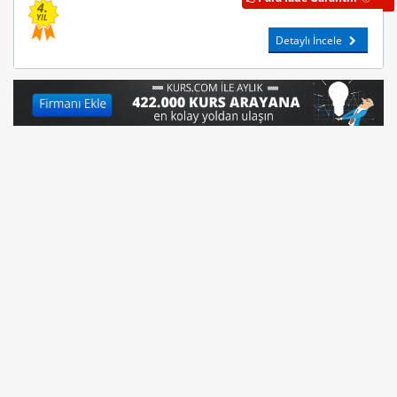
4.
YIL
Detaylı İncele