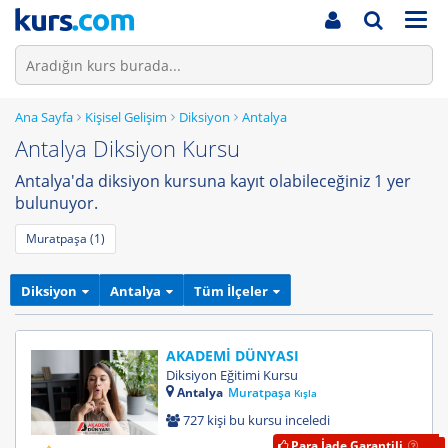
Men
Ana Sayfa
Kişisel Gelişim
Diksiyon
Antalya
Antalya Diksiyon Kursu
Antalya'da diksiyon kursuna kayıt olabileceğiniz 1 yer
bulunuyor.
Muratpaşa (1)
Diksiyon
Antalya
Tüm İlçeler
AKADEMİ DÜNYASI
Diksiyon Eğitimi Kursu
Antalya
Muratpaşa
Kışla
727 kişi bu kursu inceledi
Para İade Garantili