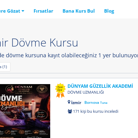
ere Gözat
Fırsatlar
Bana Kurs Bul
Blog
mir Dövme Kursu
de dövme kursuna kayıt olabileceğiniz 1 yer bulunuyor
 (1)
DÜNYAM GÜZELLİK AKADEMİ
Yeni
Üye
DÖVME UZMANLIĞI
İzmir
Bornova
Tuna
171 kişi bu kursu inceledi