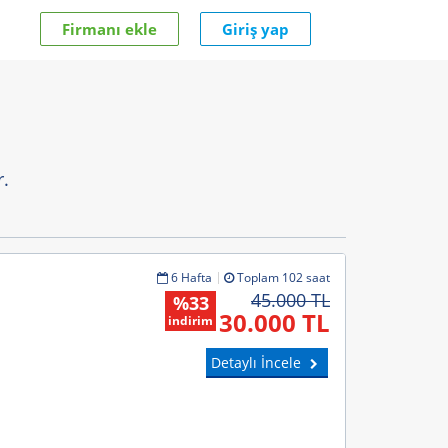
Firmanı ekle
Giriş yap
.
6 Hafta
Toplam 102 saat
45.000 TL
%33
30.000 TL
indirim
Detaylı İncele