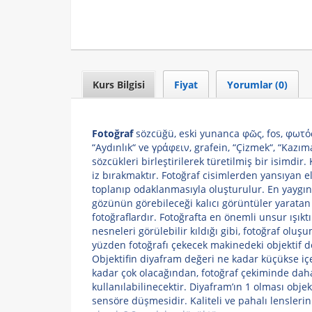
Kurs Bilgisi
Fiyat
Yorumlar (0)
Fotoğraf
sözcüğü, eski yunanca φῶς, fos, φωτός, 
“Aydınlık“ ve γράφειν, grafein, “Çizmek“, “Kazı
sözcükleri birleştirilerek türetilmiş bir isimdir.
iz bırakmaktır. Fotoğraf cisimlerden yansıyan
toplanıp odaklanmasıyla oluşturulur. En yaygın
gözünün görebileceği kalıcı görüntüler yaratan 
fotoğraflardır. Fotoğrafta en önemli unsur ışıkt
nesneleri görülebilir kıldığı gibi, fotoğraf olu
yüzden fotoğrafı çekecek makinedeki objektif 
Objektifin diyafram değeri ne kadar küçükse içe
kadar çok olacağından, fotoğraf çekiminde dah
kullanılabilinecektir. Diyafram’ın 1 olması obje
sensöre düşmesidir. Kaliteli ve pahalı lensleri