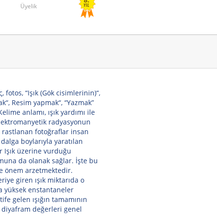
Üyelik
YIL
fotos, “Işık (Gök cisimlerinin)“,
mak“, Resim yapmak“, “Yazmak”
 Kelime anlamı, ışık yardımı ile
 elektromanyetik radyasyonun
 rastlanan fotoğraflar insan
dalga boylarıyla yaratılan
ır Işık üzerine vurduğu
şumuna da olanak sağlar. İşte bu
de önem arzetmektedir.
riye giren ışık miktarıda o
a yüksek enstantaneler
ktife gelen ışığın tamamının
n diyafram değerleri genel