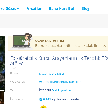
ere Gözat
Fırsatlar
Bana Kurs Bul
Blog
UZAKTAN EĞİTİM
Bu kursu uzaktan eğitim olarak alabilirsiniz.
Fotoğrafçılık Kursu Arayanların İlk Tercihi: ER
Atölye
Firma
ERC ATÖLYE ŞİŞLİ
Web Adresi
ercatolyebakirkoy.kurs.com
İstanbul
Şişli
Yer
Ergenekon
İncelenme
6.841
kişi bu kursu inceledi
8.