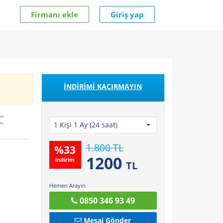
Firmanı ekle
Giriş yap
İNDİRİMİ KAÇIRMAYIN
C
1 Kişi 1 Ay (24 saat)
1.800 TL
%
33
1200
indirim
TL
Hemen Arayın
0850 346 93 49
Mesaj Gönder