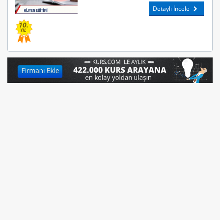
Detaylı İncele
10.
YIL