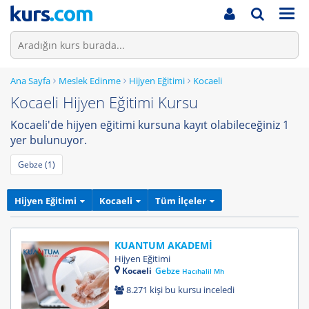
Men
Ana Sayfa
Meslek Edinme
Hijyen Eğitimi
Kocaeli
Kocaeli Hijyen Eğitimi Kursu
Kocaeli'de hijyen eğitimi kursuna kayıt olabileceğiniz 1
yer bulunuyor.
Gebze (1)
Hijyen Eğitimi
Kocaeli
Tüm İlçeler
KUANTUM AKADEMİ
Hijyen Eğitimi
Kocaeli
Gebze
Hacıhalil Mh
8.271 kişi bu kursu inceledi