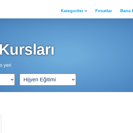
Kategoriler
Fırsatlar
Bana 
Spor
Müzik
Kursları
Dans
Sürücü
s yeri
Güzellik
Bilgisayar
Güzel Sanatlar
Meslek Edinme
Yabancı Dil