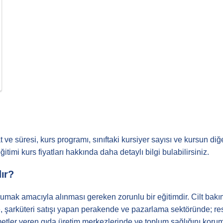
Muhasebe
Denizcilik
Kişisel Gelişim
Sağlıklı Yaşam
Hobi & El Sanatları
Sınavlara Hazırlık
Yemek
 ve süresi, kurs programı, sınıftaki kursiyer sayısı ve kursun diğe
Rehabilitasyon
timi kurs fiyatları hakkında daha detaylı bilgi bulabilirsiniz.
Yaz Kursları
dır?
Anaokulu & Kreş
korumak amacıyla alınması gereken zorunlu bir eğitimdir. Cilt ba
Özel Okul
, şarküteri satışı yapan perakende ve pazarlama sektöründe; res
zmetler veren gıda üretim merkezlerinde ve toplum sağlığını koru