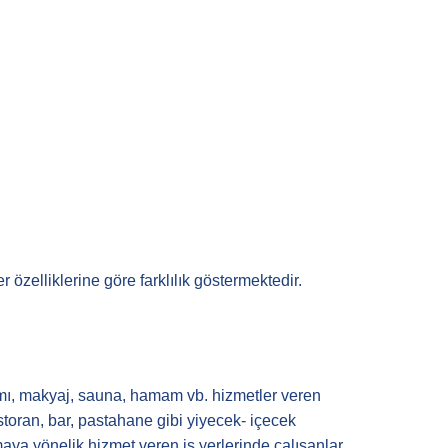
r özelliklerine göre farklılık göstermektedir.
kımı, makyaj, sauna, hamam vb. hizmetler veren
toran, bar, pastahane gibi yiyecek- içecek
maya yönelik hizmet veren iş yerlerinde çalışanlar