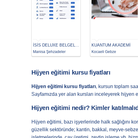
İSİS DELUXE BELGELENDİRME
KUANTUM AKADEMİ
Manisa Şehzadeler
Kocaeli Gebze
Hijyen eğitimi kursu fiyatları
Hijyen eğitimi kursu fiyatları
, kursun toplam saat
Sayfamızda yer alan kursları inceleyerek hijyen eği
Hijyen eğitimi nedir? Kimler katılmalı
Hijyen eğitimi, bazı işyerlerinde halk sağlığını 
güzellik sektöründe; kantin, bakkal, meyve-sebze
işletmelerinde, çay üretimi, zeytin işleme vb. hi