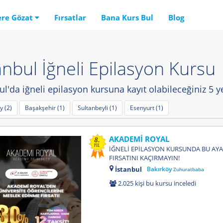
ere Gözat
Fırsatlar
Bana Kurs Bul
Blog
anbul İğneli Epilasyon Kursu
ul'da iğneli epilasyon kursuna kayıt olabileceğiniz 5 
y (2)
Başakşehir (1)
Sultanbeyli (1)
Esenyurt (1)
AKADEMİ ROYAL
8.
YIL
İĞNELİ EPİLASYON KURSUNDA BU AYA
FIRSATINI KAÇIRMAYIN!
İstanbul
Bakırköy
Zuhuratbaba
2.025 kişi bu kursu inceledi