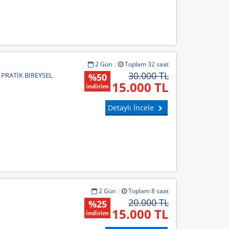
2 Gün
Toplam 32 saat
30.000 TL
 PRATİK BİREYSEL
%50
15.000 TL
indirim
Detaylı İncele
2 Gün
Toplam 8 saat
20.000 TL
%25
15.000 TL
indirim