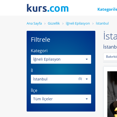
Kategoril
Ana Sayfa
Güzellik
İğneli Epilasyon
İstanbul
İst
Filtrele
İstanb
Kategori
Bakırkö
İğneli Epilasyon
İl
İstanbul
(5)
İlçe
Tüm İlçeler