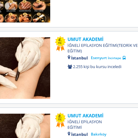
UMUT AKADEMİ
4.
YIL
İĞNELİ EPİLASYON EĞİTİMİ(TEORİK VE
EĞİTİM)
İstanbul
Esenyurt
İncirtepe
2.255 kişi bu kursu inceledi
UMUT AKADEMİ
8.
YIL
İĞNELİ EPİLASYON
EĞİTİMİ
İstanbul
Bakırköy