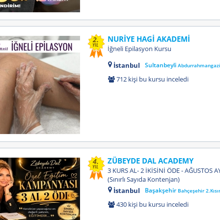
NURİYE HAGİ AKADEMİ
2.
YIL
İğneli Epilasyon Kursu
İstanbul
Sultanbeyli
Abdurrahmangaz
712 kişi bu kursu inceledi
ZÜBEYDE DAL ACADEMY
4.
YIL
3 KURS AL- 2 İKİSİNİ ÖDE - AĞUSTOS
(Sınırlı Sayıda Kontenjan)
İstanbul
Başakşehir
Bahçeşehir 2.Kıs
430 kişi bu kursu inceledi