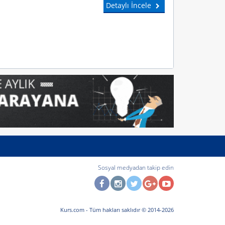
Detaylı İncele
Sosyal medyadan takip edin
Kurs.com
- Tüm hakları saklıdır © 2014-2026