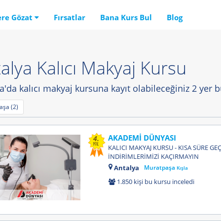
ere Gözat
Fırsatlar
Bana Kurs Bul
Blog
alya Kalıcı Makyaj Kursu
a'da kalıcı makyaj kursuna kayıt olabileceğiniz 2 yer 
aşa (2)
AKADEMİ DÜNYASI
4.
YIL
KALICI MAKYAJ KURSU - KISA SÜRE GE
İNDİRİMLERİMİZİ KAÇIRMAYIN
Antalya
Muratpaşa
Kışla
1.850 kişi bu kursu inceledi