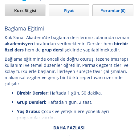
Kurs Bilgisi
Fiyat
Yorumlar (0)
Bağlama Eğitimi
Kök Sanat Akademi’de bağlama derslerimiz, alanında uzman
akademisyen
tarafından verilmektedir. Dersler hem
birebir
özel ders
hem de
grup dersi
şeklinde yapılabilmektedir.
Bağlama eğitiminde öncelikle doğru oturuş, tezene (mızrap)
kullanımı ve temel düzenler öğretilir. Parmak egzersizleri ve
kolay türkülerle başlanır. İlerleyen süreçte tavır çalışmaları,
makamsal ezgiler ve geniş bir türkü repertuvarı üzerinde
çalışılır.
Birebir Dersler:
Haftada 1 gün, 50 dakika.
Grup Dersleri:
Haftada 1 gün, 2 saat.
Yaş Grubu:
Çocuk ve yetişkinlere yönelik ayrı
programlar vardır.
Seviye:
Hiç bağlama bilmeyenler için temel eğitim;
DAHA FAZLASI
deneyimliler için ileri düzey teknik ve repertuvar