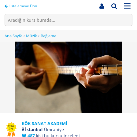
Men
Listelemeye Dön
Ana Sayfa
Müzik
Bağlama
KÖK SANAT AKADEMİ
YENİ
İstanbul
Ümraniye
ÜYE
487
kişi bu kursu inceledi