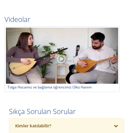
çalışmaları.
Deneme Dersi:
İlk ders ücretsiz deneme dersi olarak
yapılmaktadır.
Videolar
Kök Sanat Akademi’de bağlama eğitimi, Türk Halk Müziği’ne
ilgi duyan hobi öğrencilerinden konservatuvar hedefleyenlere
kadar herkes için uygundur.
Tolga Hocamız ve bağlama öğrencimiz Ülkü Hanım
Sıkça Sorulan Sorular
Kimler katılabilir?