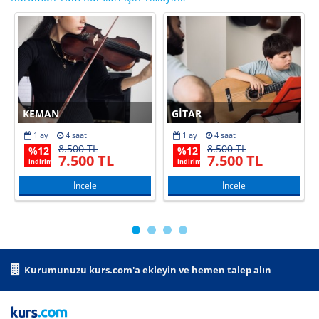
KEMAN
GITAR
1 ay
4 saat
1 ay
4 saat
8.500 TL
8.500 TL
%
12
%
12
7.500 TL
7.500 TL
indirim
indirim
İncele
İncele
Kurumunuzu kurs.com'a ekleyin ve hemen talep alın