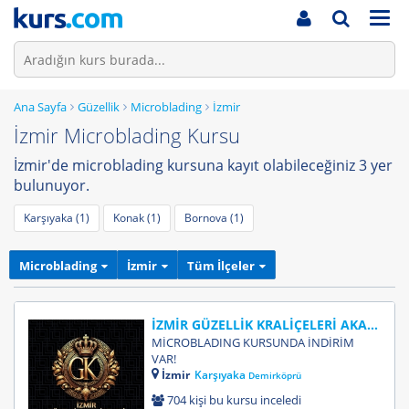
Men
Ana Sayfa
Güzellik
Microblading
İzmir
İzmir Microblading Kursu
İzmir'de microblading kursuna kayıt olabileceğiniz 3 yer
bulunuyor.
Karşıyaka (1)
Konak (1)
Bornova (1)
Microblading
İzmir
Tüm İlçeler
İZMİR GÜZELLİK KRALİÇELERİ AKADEMİSİ
MİCROBLADING KURSUNDA İNDİRİM
VAR!
İzmir
Karşıyaka
Demirköprü
704 kişi bu kursu inceledi