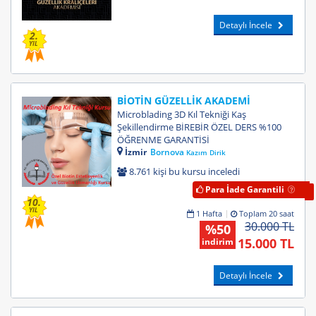
Detaylı İncele
2.
YIL
BİOTİN GÜZELLİK AKADEMİ
Microblading 3D Kıl Tekniği Kaş
Şekillendirme BİREBİR ÖZEL DERS %100
ÖĞRENME GARANTİSİ
İzmir
Bornova
Kazım Dirik
8.761 kişi bu kursu inceledi
Para İade Garantili
10.
YIL
1 Hafta
Toplam 20 saat
30.000 TL
%50
15.000 TL
indirim
Detaylı İncele