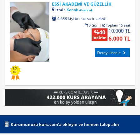
ESSİ AKADEMİ VE GÜZELLİK
İzmir
Konak
Alsancak
4.638 kişi bu kursu inceledi
3 Gün
Toplam 15 saat
10.000 TL
%40
6.000 TL
indirim
Detaylı İncele
12.
YIL
Kurumunuzu kurs.com'a ekleyin ve hemen talep alın