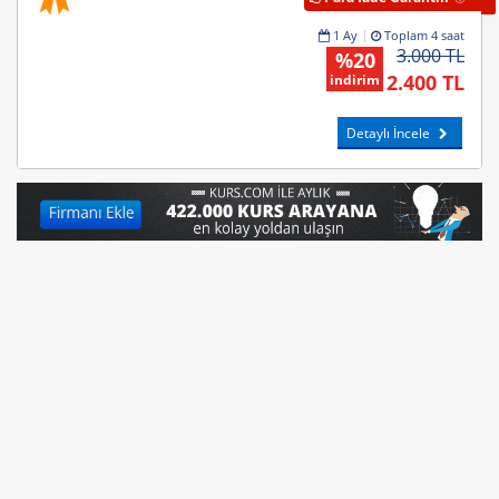
1 Ay
Toplam 4 saat
3.000 TL
%20
2.400 TL
indirim
Detaylı İncele