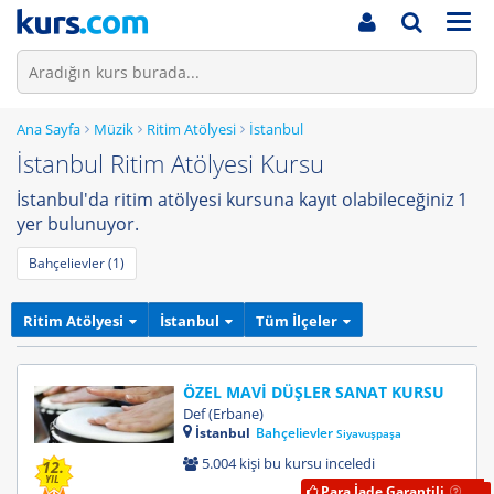
Men
Ana Sayfa
Müzik
Ritim Atölyesi
İstanbul
İstanbul Ritim Atölyesi Kursu
İstanbul'da ritim atölyesi kursuna kayıt olabileceğiniz 1
yer bulunuyor.
Bahçelievler (1)
Ritim Atölyesi
İstanbul
Tüm İlçeler
ÖZEL MAVİ DÜŞLER SANAT KURSU
Def (Erbane)
İstanbul
Bahçelievler
Siyavuşpaşa
5.004 kişi bu kursu inceledi
12.
YIL
Para İade Garantili