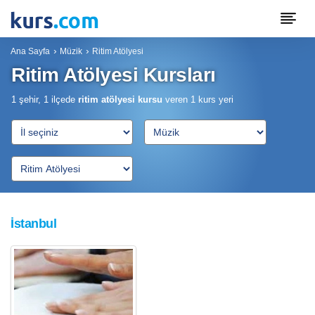
Ana Sayfa
Müzik
Ritim Atölyesi
Ritim Atölyesi Kursları
1 şehir, 1 ilçede
ritim atölyesi kursu
veren
1
kurs yeri
İstanbul