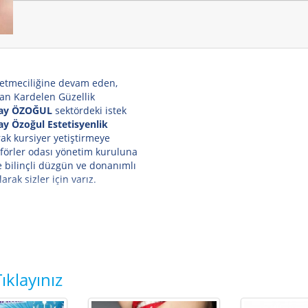
şletmeciliğine devam eden,
pan Kardelen Güzellik
nay ÖZOĞUL
sektördeki istek
ay Özoğul Estetisyenlik
ak kursiyer yetiştirmeye
aförler odası yönetim kuruluna
 bilinçli düzgün ve donanımlı
rak sizler için varız.
ıklayınız