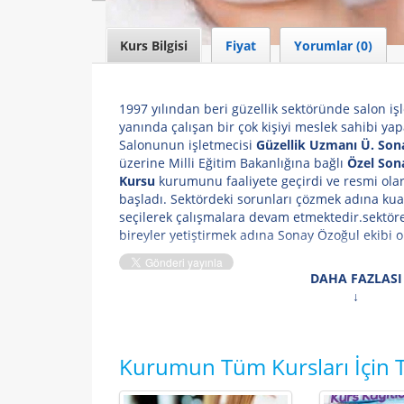
Kurs Bilgisi
Fiyat
Yorumlar (0)
1997 yılından beri güzellik sektöründe salon i
yanında çalışan bir çok kişiyi meslek sahibi ya
Salonunun işletmecisi
Güzellik Uzmanı Ü. So
üzerine Milli Eğitim Bakanlığına bağlı
Özel Son
Kursu
kurumunu faaliyete geçirdi ve resmi olar
başladı. Sektördeki sorunları çözmek adına ku
seçilerek çalışmalara devam etmektedir.sektöre
bireyler yetiştirmek adına Sonay Özoğul ekibi ola
DAHA FAZLASI
Kurumun Tüm Kursları İçin T