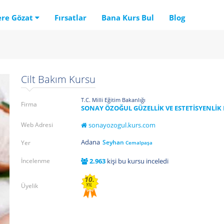
ere Gözat
Fırsatlar
Bana Kurs Bul
Blog
Cilt Bakım Kursu
T.C. Milli Eğitim Bakanlığı
Firma
SONAY ÖZOĞUL GÜZELLİK VE ESTETİSYENLİK
Web Adresi
sonayozogul.kurs.com
Adana
Seyhan
Yer
Cemalpaşa
İncelenme
2.963
kişi bu kursu inceledi
10.
Üyelik
YIL