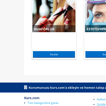
UZMANLIĞI
KUAFÖRLÜK
ESTETISYEN
ncele
İncele
İn
Kurumunuzu kurs.com'a ekleyin ve hemen talep a
Kurs.com
Kullanı
Tüm kategorilere gözat
Gizlili