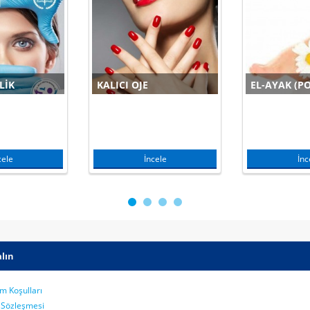
LIK
KALICI OJE
cele
İncele
İnc
lın
m Koşulları
k Sözleşmesi