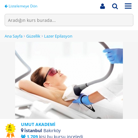
Men
Listelemeye Dön
Ana Sayfa
Güzellik
Lazer Epilasyon
UMUT AKADEMİ
8.
İstanbul
Bakırköy
YIL
1.709
kişi bu kursu inceledi