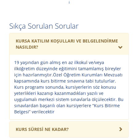
Eğitim süreci, uygulamalı çalışmalara geçmeden önce teorik
derslerle başlar. Katılımcılar cilt anatomisi, kıl yapısı, lazer
teknolojisinin çalışma prensipleri, hijyen kuralları ve
uygulama güvenliği hakkında kapsamlı bilgi edinerek
Sıkça Sorulan Sorular
profesyonel uygulamalara hazırlanır.
KURSA KATILIM KOŞULLARI VE BELGELENDİRME
NASILDIR?
Teorik Eğitim Konuları
Lazer epilasyon uygulamalarının doğru ve güvenli şekilde
19 yaşından gün almış en az ilkokul ve/veya
gerçekleştirilmesi için gerekli temel bilgiler aktarılır.
ilköğretim düzeyinde eğitimini tamamlamış bireyler
Cilt yapısı ve cilt tipleri
için hazırlanmıştır.Özel Öğretim Kurumları Mevzuatı
kapsamında kurs bitirme sınavına tabi tutulurlar.
Kıl anatomisi ve kıl büyüme döngüsü
Kurs programı sonunda, kursiyerlerin söz konusu
Lazer epilasyonun temel prensipleri
yeterlikleri kazanıp kazanmadıkları yazılı ve
uygulamalı merkezi sistem sınavlarla ölçülecektir. Bu
Lazer teknolojileri hakkında genel bilgiler
sınavlardan başarılı olan kursiyerlere “Kurs Bitirme
Diode lazer sistemlerinin çalışma mantığı
Belgesi” verilecektir
Seri atışlı diode lazer cihazlarının özellikleri
Lazer ışığının cilt ve kıl üzerindeki etkileri
KURS SÜRESİ NE KADAR?
Cilt ve kıl rengine göre uygulama planlaması