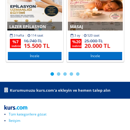
LAZER EPILASYON
MASAJ
3 hafta
114 saat
3 ay
520 saat
16.740 TL
25.000 TL
%
7
%
20
15.500 TL
20.000 TL
indirim
indirim
İncele
İncele
Kurumunuzu kurs.com'a ekleyin ve hemen talep alın
Tüm kategorilere gözat
İletişim