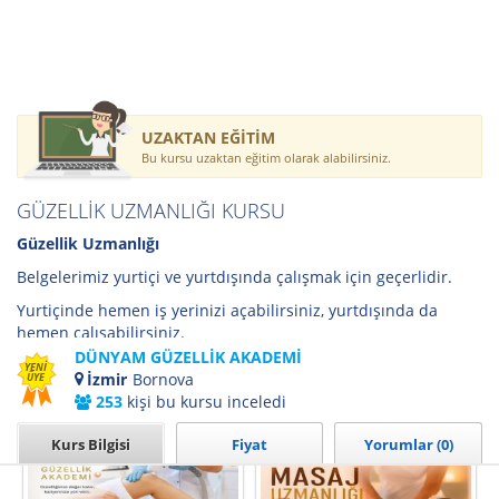
UZAKTAN EĞİTİM
Bu kursu uzaktan eğitim olarak alabilirsiniz.
GÜZELLİK UZMANLIĞI KURSU
Güzellik Uzmanlığı
Belgelerimiz yurtiçi ve yurtdışında çalışmak için geçerlidir.
Yurtiçinde hemen iş yerinizi açabilirsiniz, yurtdışında da
hemen çalışabilirsiniz.
DÜNYAM GÜZELLİK AKADEMİ
Detaylı Bilgi İçin Hemen Arayın...
YENİ
İzmir
Bornova
ÜYE
253
kişi bu kursu inceledi
Kurumun Tüm Kursları İçin Tıklayınız
Kurs Bilgisi
Fiyat
Yorumlar (0)