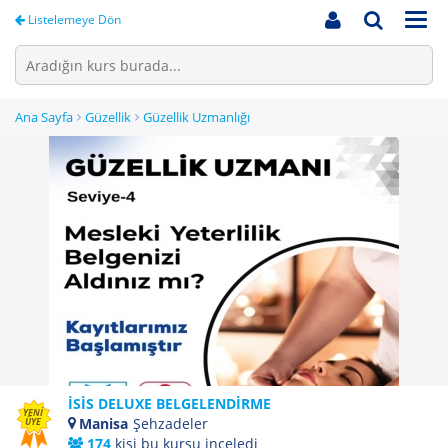
Men
Listelemeye Dön
Ana Sayfa
Güzellik
Güzellik Uzmanlığı
İSİS DELUXE BELGELENDİRME
YENİ
Manisa
Şehzadeler
ÜYE
174
kişi bu kursu inceledi