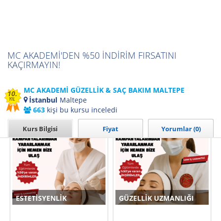
MC AKADEMİ'DEN %50 İNDİRİM FIRSATINI
KAÇIRMAYIN!
MC AKADEMİ GÜZELLİK & SAÇ BAKIM MALTEPE
10.
Detaylı bilgi için hemen arayın ve uzmanlarımız ile görüşün...
İstanbul
Maltepe
YIL
663
kişi bu kursu inceledi
Kurumun Tüm Kursları İçin Tıklayınız
Kurs Bilgisi
Fiyat
Yorumlar (0)
ESTETISYENLIK
GÜZELLIK UZMANLIĞI