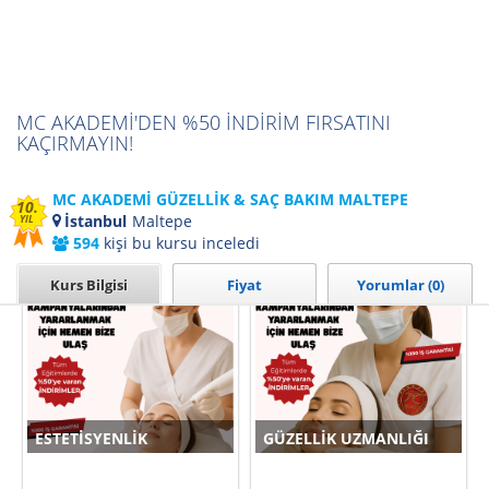
MC AKADEMİ'DEN %50 İNDİRİM FIRSATINI
KAÇIRMAYIN!
MC AKADEMİ GÜZELLİK & SAÇ BAKIM MALTEPE
10.
Detaylı bilgi için hemen arayın ve uzmanlarımız ile görüşün...
İstanbul
Maltepe
YIL
594
kişi bu kursu inceledi
Kurumun Tüm Kursları İçin Tıklayınız
Kurs Bilgisi
Fiyat
Yorumlar (0)
ESTETISYENLIK
GÜZELLIK UZMANLIĞI