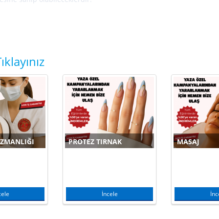
C Akademi
’de Berberlik Eğitimi
mkanlardan Yararlanılarak,
rak Verilmektedir.
ıklayınız
UZMANLIĞI
PROTEZ TIRNAK
MASAJ
cele
İncele
İnc