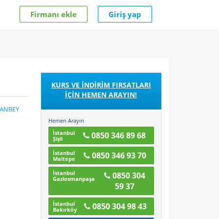
Firmanı ekle
Giriş yap
KURS VE İNDİRİM FIRSATLARI
İÇİN HEMEN ARAYIN!
MANBEY
Hemen Arayın
İstanbul
0850 346 89 68
Şişli
İstanbul
0850 346 93 70
Maltepe
İstanbul
0850 304
Gaziosmanpaşa
59 37
İstanbul
0850 304 98 43
Bakırköy