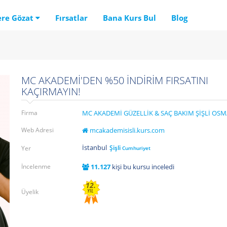
ere Gözat
Fırsatlar
Bana Kurs Bul
Blog
MC AKADEMİ'DEN %50 İNDİRİM FIRSATINI
KAÇIRMAYIN!
Firma
MC AKADEMİ GÜZELLİK & SAÇ BAKIM ŞİŞLİ OS
Web Adresi
mcakademisisli.kurs.com
İstanbul
Şişli
Yer
Cumhuriyet
İncelenme
11.127
kişi bu kursu inceledi
12.
Üyelik
YIL