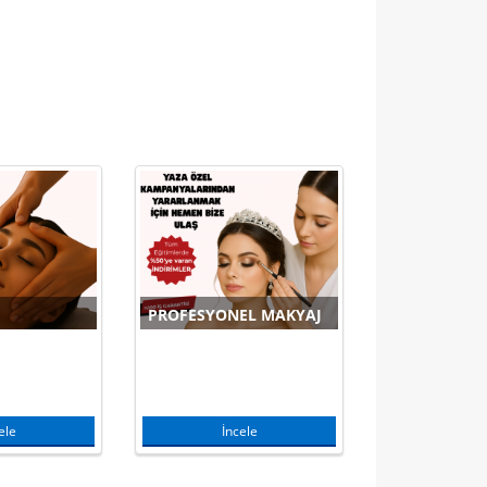
PROFESYONEL MAKYAJ
EPILASYON
ele
İncele
İnce