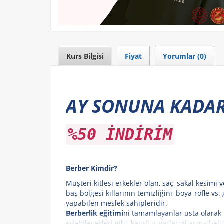
Kurs Bilgisi
Fiyat
Yorumlar (0)
AY SONUNA KADAR
%50 İNDİRİM
Berber Kimdir?
Müşteri kitlesi erkekler olan, saç, sakal kesimi 
baş bölgesi kıllarının temizliğini, boya-röfle vs. 
yapabilen meslek sahipleridir.
Berberlik eğitimi
ni tamamlayanlar usta olarak
edebilecekleri gibi, kendi iş yerlerini açma bel