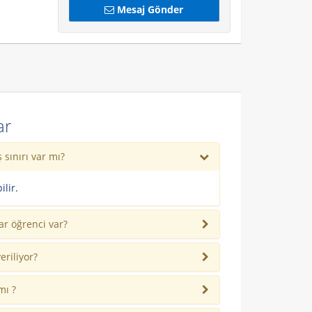
Mesaj Gönder
ar
 sınırı var mı?
ilir.
r öğrenci var?
eriliyor?
mı ?