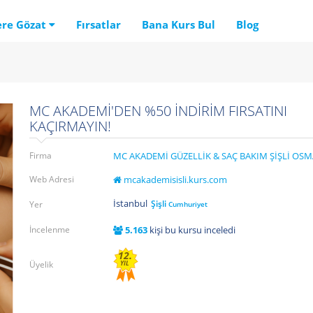
ere Gözat
Fırsatlar
Bana Kurs Bul
Blog
MC AKADEMİ'DEN %50 İNDİRİM FIRSATINI
KAÇIRMAYIN!
Firma
MC AKADEMİ GÜZELLİK & SAÇ BAKIM ŞİŞLİ OS
Web Adresi
mcakademisisli.kurs.com
İstanbul
Şişli
Yer
Cumhuriyet
İncelenme
5.163
kişi bu kursu inceledi
12.
Üyelik
YIL