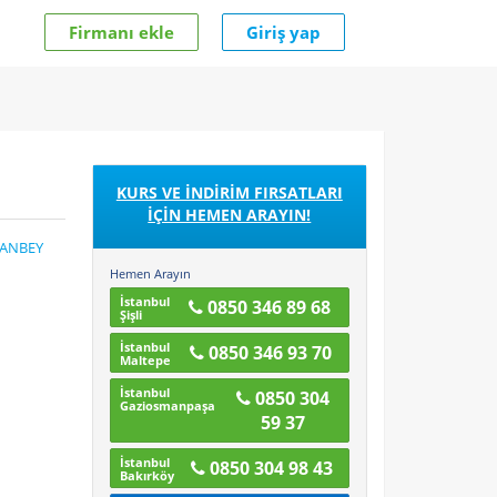
Firmanı ekle
Giriş yap
KURS VE İNDİRİM FIRSATLARI
İÇİN HEMEN ARAYIN!
MANBEY
Hemen Arayın
İstanbul
0850 346 89 68
Şişli
İstanbul
0850 346 93 70
Maltepe
İstanbul
0850 304
Gaziosmanpaşa
59 37
İstanbul
0850 304 98 43
Bakırköy