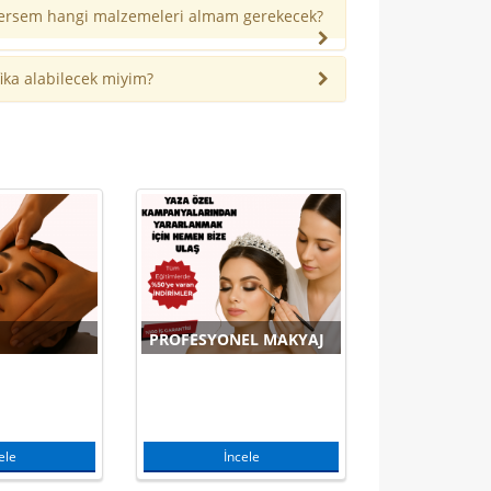
ersem hangi malzemeleri almam gerekecek?
ika alabilecek miyim?
PROFESYONEL MAKYAJ
EPILASYON
ele
İncele
İnce