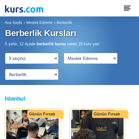
Ana Sayfa
Meslek Edinme
Berberlik
Berberlik Kursları
5 şehir, 12 ilçede
berberlik kursu
veren
15
kurs yeri
İstanbul
Günün Fırsatı
Günün Fırsatı