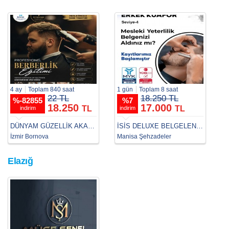
4 ay
Toplam 840 saat
1 gün
Toplam 8 saat
22 TL
18.250 TL
%
-82855
%
7
18.250
17.000
TL
TL
indirim
indirim
DÜNYAM GÜZELLİK AKADEMİ
İSİS DELUXE BELGELENDİRME
İzmir Bornova
Manisa Şehzadeler
Elazığ