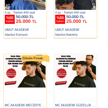
4 ay
Toplam 840 saat
4 ay
Toplam 840 saat
50.000 TL
50.000 TL
%
50
%
50
25.000
25.000
TL
TL
indirim
indirim
UMUT AKADEMİ
UMUT AKADEMİ
İstanbul Esenyurt
İstanbul Bakırköy
Günün Fırsatı
MC AKADEMİ MECİDİYEKÖY
MC AKADEMİ GÜZELLİK & SAÇ BAKIM BAKIRKÖY