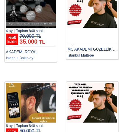
4 ay
Toplam 840 saat
70.000 TL
%
50
35.000
TL
indirim
MC AKADEMİ GÜZELLİK & SAÇ BAKIM MALTEPE
AKADEMİ ROYAL
İstanbul Maltepe
İstanbul Bakırköy
6 ay
Toplam 840 saat
50.000 TL