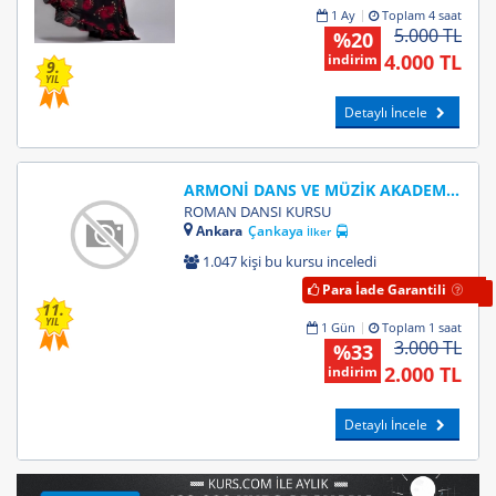
1 Ay
Toplam 4 saat
5.000 TL
%20
4.000 TL
indirim
9.
YIL
Detaylı İncele
ARMONİ DANS VE MÜZİK AKADEMİSİ
ROMAN DANSI KURSU
Ankara
Çankaya
İlker
1.047 kişi bu kursu inceledi
Para İade Garantili
11.
YIL
1 Gün
Toplam 1 saat
3.000 TL
%33
2.000 TL
indirim
Detaylı İncele