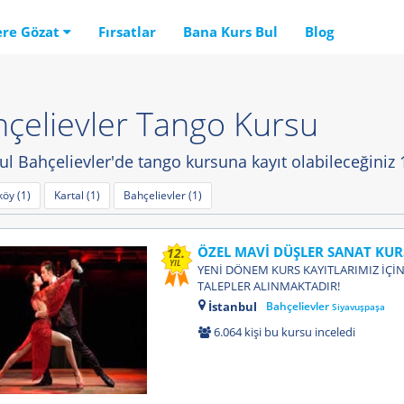
ere Gözat
Fırsatlar
Bana Kurs Bul
Blog
çelievler Tango Kursu
ul Bahçelievler'de tango kursuna kayıt olabileceğiniz 
öy (1)
Kartal (1)
Bahçelievler (1)
ÖZEL MAVİ DÜŞLER SANAT KUR
12.
YIL
YENİ DÖNEM KURS KAYITLARIMIZ İÇİN
TALEPLER ALINMAKTADIR!
İstanbul
Bahçelievler
Siyavuşpaşa
6.064 kişi bu kursu inceledi