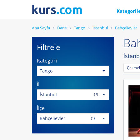
Kategoril
Ana Sayfa
Dans
Tango
İstanbul
Bahçelievler
Bah
Filtrele
İstanb
Kategori
Çekmek
Tango
İl
İstanbul
(3)
İlçe
Bahçelievler
(1)