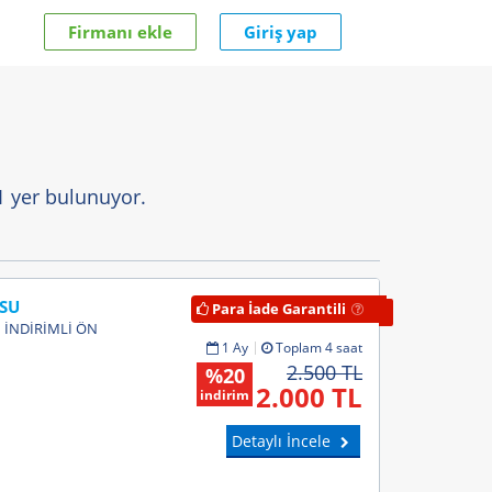
Firmanı ekle
Giriş yap
1 yer bulunuyor.
SU
Para İade Garantili
 İNDİRİMLİ ÖN
1 Ay
Toplam 4 saat
2.500 TL
%20
2.000 TL
indirim
Detaylı İncele