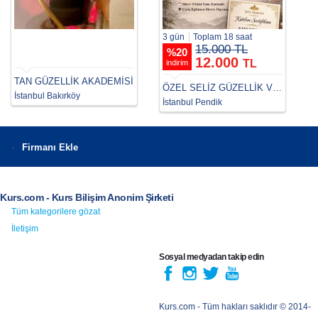
3 gün
Toplam 18 saat
15.000 TL
%
20
12.000
TL
indirim
TAN GÜZELLİK AKADEMİSİ
ÖZEL SELİZ GÜZELLİK VE ESTETİSYENLİK AKADEMİ
İstanbul Bakırköy
İstanbul Pendik
Firmanı Ekle
Kurs.com - Kurs Bilişim Anonim Şirketi
Tüm kategorilere gözat
İletişim
Sosyal medyadan takip edin
Kurs.com
- Tüm hakları saklıdır © 2014-