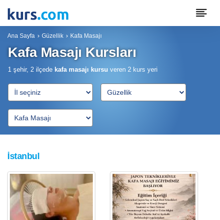
Ana Sayfa
Güzellik
Kafa Masajı
Kafa Masajı Kursları
1 şehir, 2 ilçede
kafa masajı kursu
veren
2
kurs yeri
İstanbul