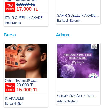
5 gün
Toplam 40 saat
18.500 TL
%
8
17.000
TL
indirim
SAFİR GÜZELLİK AKADEMİSİ
İZMİR GÜZELLİK AKADEMİSİ
Balıkesir Edremit
İzmir Konak
Bursa
Adana
5 gün
Toplam 25 saat
20.000 TL
%
25
15.000
TL
indirim
SONAY ÖZOĞUL GÜZELLİK VE ESTETİSYENLİK KURSU
İN AKADEMİ
Adana Seyhan
Bursa Nilüfer