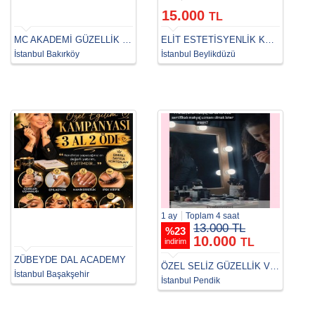
15.000
TL
MC AKADEMİ GÜZELLİK & SAÇ BAKIM BAKIRKÖY
ELİT ESTETİSYENLİK KURSU
İstanbul Bakırköy
İstanbul Beylikdüzü
1 ay
Toplam 4 saat
13.000 TL
%
23
10.000
TL
indirim
ZÜBEYDE DAL ACADEMY
ÖZEL SELİZ GÜZELLİK VE ESTETİSYENLİK AKADEMİ
İstanbul Başakşehir
İstanbul Pendik