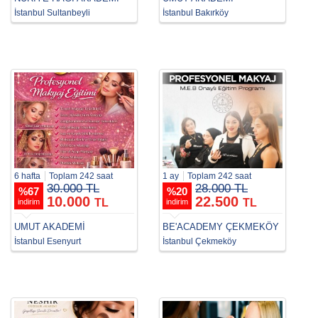
İstanbul Sultanbeyli
İstanbul Bakırköy
6 hafta
Toplam 242 saat
1 ay
Toplam 242 saat
30.000 TL
28.000 TL
%
67
%
20
10.000
22.500
TL
TL
indirim
indirim
UMUT AKADEMİ
BE'ACADEMY ÇEKMEKÖY
İstanbul Esenyurt
İstanbul Çekmeköy