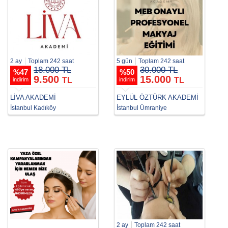
2 ay
Toplam 242 saat
5 gün
Toplam 242 saat
18.000 TL
30.000 TL
%
47
%
50
9.500
15.000
TL
TL
indirim
indirim
LİVA AKADEMİ
EYLÜL ÖZTÜRK AKADEMİ
İstanbul Kadıköy
İstanbul Ümraniye
2 ay
Toplam 242 saat