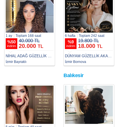
1 ay
Toplam 168 saat
6 hafta
Toplam 242 saat
40.000 TL
19.800 TL
%
50
%
9
20.000
18.000
TL
TL
indirim
indirim
NİHAL ADAĞ GÜZELLİK VE MESLEK KURSU
DÜNYAM GÜZELLİK AKADEMİ
İzmir Bayraklı
İzmir Bornova
Balıkesir