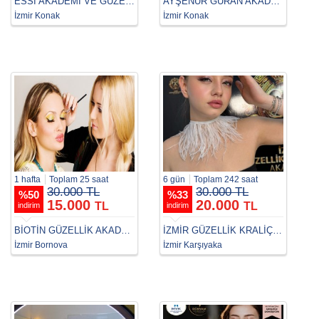
ESSİ AKADEMİ VE GÜZELLİK
AYŞENUR GÜRAN AKADEMİ
İzmir Konak
İzmir Konak
1 hafta
Toplam 25 saat
6 gün
Toplam 242 saat
30.000 TL
30.000 TL
%
50
%
33
15.000
20.000
TL
TL
indirim
indirim
BİOTİN GÜZELLİK AKADEMİ
İZMİR GÜZELLİK KRALİÇELERİ AKADEMİSİ
İzmir Bornova
İzmir Karşıyaka