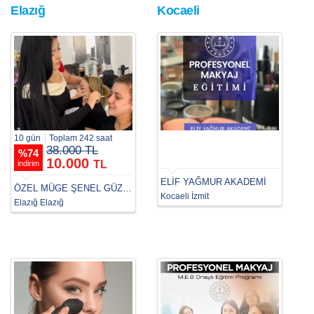
Elazığ
Kocaeli
10 gün
Toplam 242 saat
38.000 TL
%
74
10.000
TL
indirim
ELİF YAĞMUR AKADEMİ
ÖZEL MÜGE ŞENEL GÜZELLİK VE ESTETİSYENLİK KURSU
Kocaeli İzmit
Elazığ Elazığ