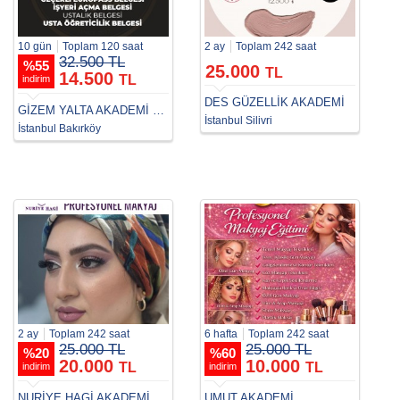
10 gün
Toplam 120 saat
2 ay
Toplam 242 saat
32.500 TL
%
55
25.000
TL
14.500
TL
indirim
DES GÜZELLİK AKADEMİ
GİZEM YALTA AKADEMİ GÜZELLİK KURSU
İstanbul Silivri
İstanbul Bakırköy
2 ay
Toplam 242 saat
6 hafta
Toplam 242 saat
25.000 TL
25.000 TL
%
20
%
60
20.000
10.000
TL
TL
indirim
indirim
NURİYE HAGİ AKADEMİ
UMUT AKADEMİ