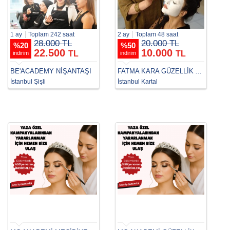
1 ay
Toplam 242 saat
2 ay
Toplam 48 saat
28.000 TL
20.000 TL
%
20
%
50
22.500
10.000
TL
TL
indirim
indirim
BE'ACADEMY NIŞANTAŞI
FATMA KARA GÜZELLİK AKADEMİSİ
İstanbul Şişli
İstanbul Kartal