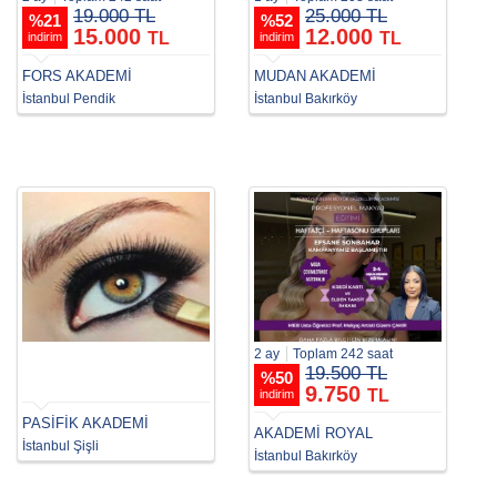
19.000 TL
25.000 TL
%
21
%
52
15.000
12.000
TL
TL
indirim
indirim
FORS AKADEMİ
MUDAN AKADEMİ
İstanbul Pendik
İstanbul Bakırköy
2 ay
Toplam 242 saat
19.500 TL
%
50
9.750
TL
indirim
PASİFİK AKADEMİ
AKADEMİ ROYAL
İstanbul Şişli
İstanbul Bakırköy