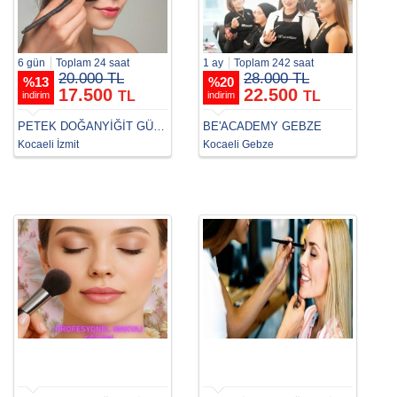
6 gün
Toplam 24 saat
1 ay
Toplam 242 saat
20.000 TL
28.000 TL
%
13
%
20
17.500
22.500
TL
TL
indirim
indirim
PETEK DOĞANYİĞİT GÜZELLİK AKADEMİSİ
BE'ACADEMY GEBZE
Kocaeli İzmit
Kocaeli Gebze