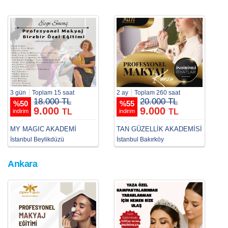
3 gün
Toplam 15 saat
2 ay
Toplam 260 saat
18.000 TL
20.000 TL
%
50
%
55
9.000
9.000
TL
TL
indirim
indirim
MY MAGIC AKADEMİ
TAN GÜZELLİK AKADEMİSİ
İstanbul Beylikdüzü
İstanbul Bakırköy
Ankara