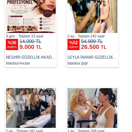
3 gün
Toplam 15 saat
2 ay
Toplam 242 saat
14.000 TL
54.999 TL
%
36
%
52
9.000
26.500
TL
TL
indirim
indirim
NESHİR GÜZELLİK AKADEMİ
LEYLA İNANIR GÜZELLİK UZMANLIĞI
İstanbul Avcılar
İstanbul Şişli
2 ay
Toplam 242 saat
1 ay
Toplam 208 saat