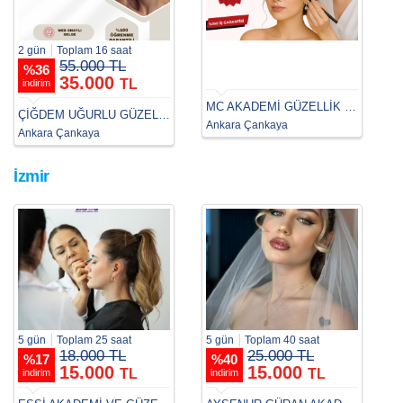
2 gün
Toplam 16 saat
55.000 TL
%
36
35.000
TL
indirim
MC AKADEMİ GÜZELLİK & SAÇ BAKIM ANKARA
ÇİĞDEM UĞURLU GÜZELLİK AKADEMİSİ ANKARA
Ankara Çankaya
Ankara Çankaya
İzmir
5 gün
Toplam 25 saat
5 gün
Toplam 40 saat
18.000 TL
25.000 TL
%
17
%
40
15.000
15.000
TL
TL
indirim
indirim