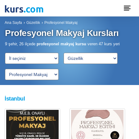
Ana Sayfa
Güzellik
Profesyonel Makyaj
Profesyonel Makyaj Kursları
9 şehir, 26 ilçede
profesyonel makyaj kursu
veren
47
kurs yeri
İstanbul