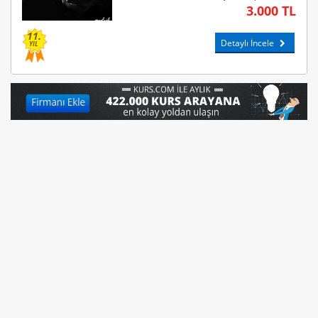
3.000 TL
11.
Detaylı İncele
YIL