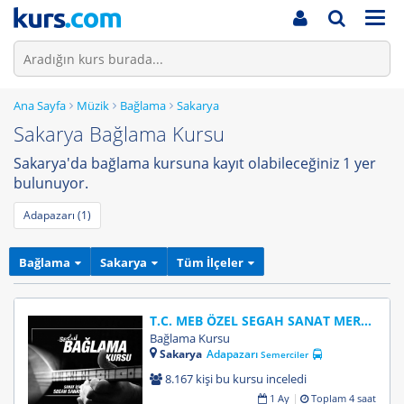
Men
Ana Sayfa
Müzik
Bağlama
Sakarya
Sakarya Bağlama Kursu
Sakarya'da bağlama kursuna kayıt olabileceğiniz 1 yer
bulunuyor.
Adapazarı (1)
Bağlama
Sakarya
Tüm İlçeler
T.C. MEB ÖZEL SEGAH SANAT MERKEZİ
Bağlama Kursu
Sakarya
Adapazarı
Semerciler
8.167 kişi bu kursu inceledi
1 Ay
Toplam 4 saat