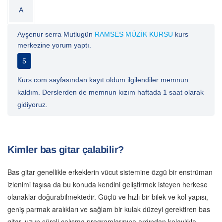
A
Ayşenur serra Mutlugün
RAMSES MÜZİK KURSU
kurs
merkezine yorum yaptı.
5
Kurs.com sayfasından kayıt oldum ilgilendiler memnun
kaldım. Derslerden de memnun kızım haftada 1 saat olarak
gidiyoruz.
Kimler bas gitar çalabilir?
Bas gitar genellikle erkeklerin vücut sistemine özgü bir enstrüman
izlenimi taşısa da bu konuda kendini geliştirmek isteyen herkese
olanaklar doğurabilmektedir. Güçlü ve hızlı bir bilek ve kol yapısı,
geniş parmak aralıkları ve sağlam bir kulak düzeyi gerektiren bas
gitar, uzun süreli çalışma programlarınına ardından kolaylıkla