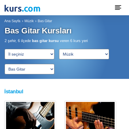
Ana Sayfa
Müzik
Bas Gitar
Bas Gitar Kursları
2 şehir, 6 ilçede
bas gitar kursu
veren
6
kurs yeri
İstanbul