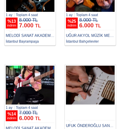
1 ay
Toplam 4 saat
1 ay
Toplam 4 saat
8.000 TL
8.000 TL
%
13
%
25
7.000
6.000
TL
TL
indirim
indirim
MELODİ SANAT AKADEMİSİ
UĞUR AKYOL MÜZİK MERKEZİ
İstanbul Bayrampaşa
İstanbul Bahçelievler
1 ay
Toplam 4 saat
7.000 TL
%
14
6.000
TL
indirim
UFUK ÖNDEROĞLU SANAT MERKEZİ
MELODİ SANAT AKADEMİSİ BAHÇEŞEHİR