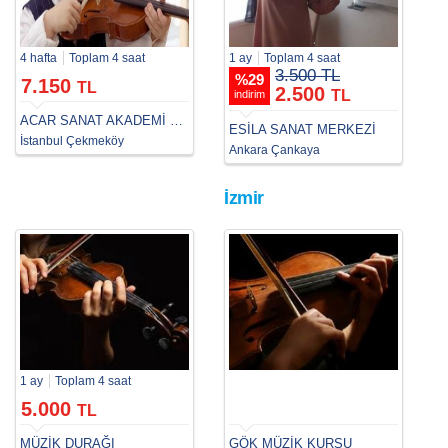
4 hafta
Toplam 4 saat
1 ay
Toplam 4 saat
3.500 TL
%
29
7.150
TL
2.500
TL
indirim
ACAR SANAT AKADEMİ ÇEKMEKÖY
ESİLA SANAT MERKEZİ
İstanbul Çekmeköy
Ankara Çankaya
İzmir
1 ay
Toplam 4 saat
5.000
TL
MÜZİK DURAĞI
GÖK MÜZİK KURSU