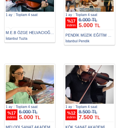
1 ay
Toplam 4 saat
1 ay
Toplam 4 saat
6.000 TL
%
17
5.000
TL
indirim
M.E.B ÖZGE HELVACIOĞLU SANAT AKADEMİSİ
PENDİK MÜZİK EĞİTİM MERKEZİ
İstanbul Tuzla
İstanbul Pendik
1 ay
Toplam 4 saat
1 ay
Toplam 4 saat
6.000 TL
8.500 TL
%
17
%
12
5.000
7.500
TL
TL
indirim
indirim
MELODİ SANAT AKADEMİSİ
KÖK SANAT AKADEMİ