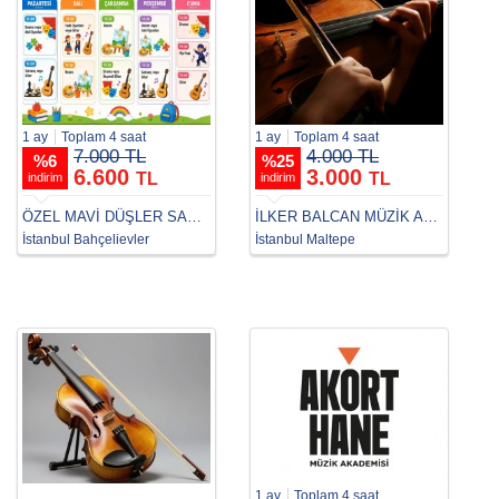
1 ay
Toplam 4 saat
1 ay
Toplam 4 saat
7.000 TL
4.000 TL
%
6
%
25
6.600
3.000
TL
TL
indirim
indirim
ÖZEL MAVİ DÜŞLER SANAT KURSU
İLKER BALCAN MÜZİK AKADEMİSİ
İstanbul Bahçelievler
İstanbul Maltepe
1 ay
Toplam 4 saat