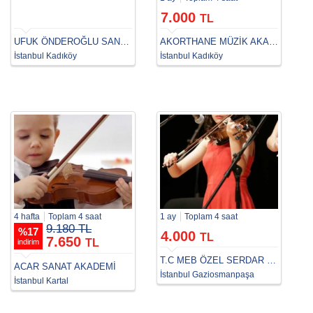
7.000
TL
UFUK ÖNDEROĞLU SANAT MERKEZİ
AKORTHANE MÜZİK AKADEMİSİ
İstanbul Kadıköy
İstanbul Kadıköy
4 hafta
Toplam 4 saat
1 ay
Toplam 4 saat
9.180 TL
%
17
4.000
TL
7.650
TL
indirim
T.C MEB ÖZEL SERDAR SERTTAŞ MÜZİK KURSU
ACAR SANAT AKADEMİ
İstanbul Gaziosmanpaşa
İstanbul Kartal