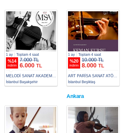
1 ay
Toplam 4 saat
1 ay
Toplam 4 saat
7.000 TL
10.000 TL
%
14
%
20
6.000
8.000
TL
TL
indirim
indirim
MELODİ SANAT AKADEMİSİ BAHÇEŞEHİR
ART PARİSA SANAT ATÖLYESİ
İstanbul Başakşehir
İstanbul Beşiktaş
Ankara