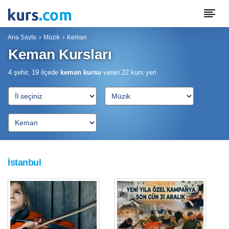
Ana Sayfa
Müzik
Keman
Keman Kursları
4 şehir, 19 ilçede
keman kursu
veren
22
kurs yeri
İstanbul