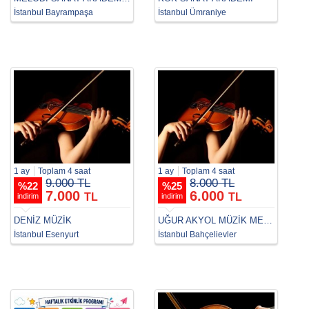
İstanbul Bayrampaşa
İstanbul Ümraniye
1 ay
Toplam 4 saat
1 ay
Toplam 4 saat
9.000 TL
8.000 TL
%
22
%
25
7.000
6.000
TL
TL
indirim
indirim
DENİZ MÜZİK
UĞUR AKYOL MÜZİK MERKEZİ
İstanbul Esenyurt
İstanbul Bahçelievler