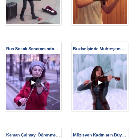
Rus Sokak Sanatçısından Müthiş Keman Dinletisi
Buzlar İçinde Muhteşem Bir Keman Performansı
Keman Çalmayı Öğrenmek Kolay Mıdır?
Müzisyen Kadınların Büyük Kapışması