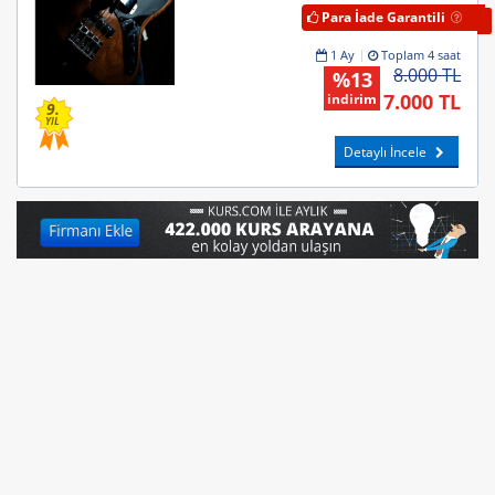
Para İade Garantili
1 Ay
Toplam 4 saat
8.000 TL
%13
7.000 TL
indirim
9.
YIL
Detaylı İncele