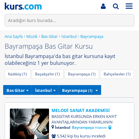
Men
Ana Sayfa
Müzik
Bas Gitar
İstanbul
Bayrampaşa
Bayrampaşa Bas Gitar Kursu
İstanbul Bayrampaşa'da bas gitar kursuna kayıt
olabileceğiniz 1 yer bulunuyor.
Kadıköy (1)
Başakşehir (1)
Bayrampaşa (1)
Bahçelievler (1)
Bas Gitar
İstanbul
Bayrampaşa
(1)
MELODİ SANAT AKADEMİSİ
BASGİTAR KURSUNDA ERKEN KAYIT
AVANTAJLARINDAN YARARLANIN
İstanbul
Bayrampaşa
Yıldırım
5.542 kişi bu kursu inceledi