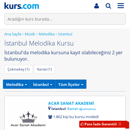
Men
Ana Sayfa
Müzik
Melodika
İstanbul
İstanbul Melodika Kursu
İstanbul'da melodika kursuna kayıt olabileceğiniz 2 yer
bulunuyor.
Çekmeköy (1)
Kartal (1)
Melodika
İstanbul
Tüm İlçeler
ACAR SANAT AKADEMİ
İstanbul
Kartal
Uğurmumcu
1.862 kişi bu kursu inceledi
Para İade Garantili