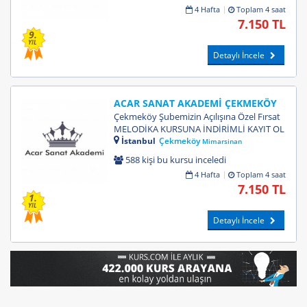
4 Hafta
Toplam 4 saat
7.150 TL
9.
YIL
Detaylı İncele
ACAR SANAT AKADEMİ ÇEKMEKÖY
Çekmeköy Şubemizin Açılışına Özel Fırsat
MELODİKA KURSUNA İNDİRİMLİ KAYIT OL
İstanbul
Çekmeköy
Mimarsinan
588 kişi bu kursu inceledi
4 Hafta
Toplam 4 saat
7.150 TL
1.
YIL
Detaylı İncele