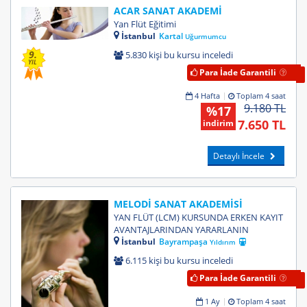
ACAR SANAT AKADEMİ
Yan Flüt Eğitimi
İstanbul
Kartal
Uğurmumcu
9.
5.830 kişi bu kursu inceledi
YIL
Para İade Garantili
4 Hafta
Toplam 4 saat
9.180 TL
%17
7.650 TL
indirim
Detaylı İncele
MELODİ SANAT AKADEMİSİ
YAN FLÜT (LCM) KURSUNDA ERKEN KAYIT
AVANTAJLARINDAN YARARLANIN
İstanbul
Bayrampaşa
Yıldırım
6.115 kişi bu kursu inceledi
Para İade Garantili
1 Ay
Toplam 4 saat