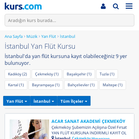
Men
Ana Sayfa
Müzik
Yan Flüt
İstanbul
İstanbul Yan Flüt Kursu
İstanbul'da yan flüt kursuna kayıt olabileceğiniz 9 yer
bulunuyor.
Kadıköy (2)
Çekmeköy (1)
Başakşehir (1)
Tuzla (1)
Kartal (1)
Bayrampaşa (1)
Bahçelievler (1)
Maltepe (1)
Yan Flüt
İstanbul
Tüm İlçeler
ACAR SANAT AKADEMİ ÇEKMEKÖY
Çekmeköy Şubemizin Açılışına Özel Fırsat
YAN FLÜT KURSUNA İNDİRİMLİ KAYIT OL
İstanbul
Çekmeköy
Mimarsinan