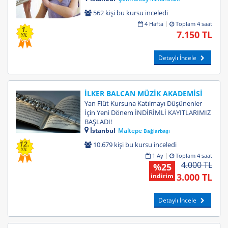
562 kişi bu kursu inceledi
4 Hafta
Toplam 4 saat
1.
7.150 TL
YIL
Detaylı İncele
İLKER BALCAN MÜZİK AKADEMİSİ
Yan Flüt Kursuna Katılmayı Düşünenler
İçin Yeni Dönem İNDİRİMLİ KAYITLARIMIZ
BAŞLADI!
İstanbul
Maltepe
Bağlarbaşı
12.
10.679 kişi bu kursu inceledi
YIL
1 Ay
Toplam 4 saat
4.000 TL
%25
3.000 TL
indirim
Detaylı İncele