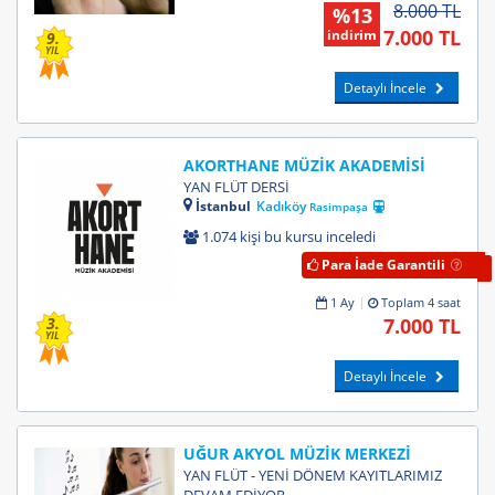
8.000 TL
%13
7.000 TL
indirim
9.
YIL
Detaylı İncele
AKORTHANE MÜZİK AKADEMİSİ
YAN FLÜT DERSİ
İstanbul
Kadıköy
Rasimpaşa
1.074 kişi bu kursu inceledi
Para İade Garantili
1 Ay
Toplam 4 saat
7.000 TL
3.
YIL
Detaylı İncele
UĞUR AKYOL MÜZİK MERKEZİ
YAN FLÜT - YENİ DÖNEM KAYITLARIMIZ