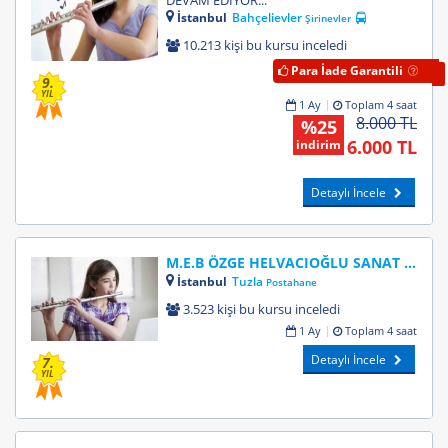
DEVAM EDİYOR...
İstanbul
Bahçelievler
Şirinevler
10.213 kişi bu kursu inceledi
Para İade Garantili
9.
YIL
1 Ay
Toplam 4 saat
8.000 TL
%25
6.000 TL
indirim
Detaylı İncele
M.E.B ÖZGE HELVACIOĞLU SANAT AKADEMİSİ
İstanbul
Tuzla
Postahane
3.523 kişi bu kursu inceledi
1 Ay
Toplam 4 saat
Detaylı İncele
7.
YIL