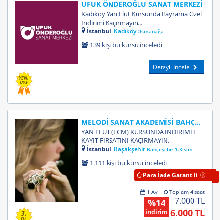
UFUK ÖNDEROĞLU SANAT MERKEZİ
Kadıköy Yan Flüt Kursunda Bayrama Özel
İndirimi Kaçırmayın...
İstanbul
Kadıköy
Osmanağa
139 kişi bu kursu inceledi
Detaylı İncele
YENİ
ÜYE
MELODİ SANAT AKADEMİSİ BAHÇEŞEHİR
YAN FLÜT (LCM) KURSUNDA İNDİRİMLİ
KAYIT FIRSATINI KAÇIRMAYIN.
İstanbul
Başakşehir
Bahçeşehir 1.Kısım
1.111 kişi bu kursu inceledi
Para İade Garantili
1 Ay
Toplam 4 saat
7.000 TL
%14
6.000 TL
indirim
3.
YIL