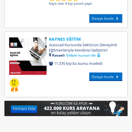
Kayıt olan 9 kişi yorum yaptı
Detaylı İncele
KAYNES EĞİTİM
Autocad Kursunda Sektörün Deneyimli
Eğitmenleriyle Kendinizi Geliştirin!
Kocaeli
Gebze
Hacıhalil Mh
11.370 kişi bu kursu inceledi
Detaylı İncele
11.
YIL